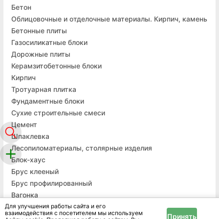
Бетон
Облицовочные и отделочные материалы. Кирпич, камень
Бетонные плиты
Газосиликатные блоки
Дорожные плиты
Керамзитобетонные блоки
Кирпич
Тротуарная плитка
Фундаментные блоки
Сухие строительные смеси
Цемент
Шпаклевка
Лесопиломатериалы, столярные изделия
Блок-хаус
Брус клееный
Брус профилированный
Вагонка
Для улучшения работы сайта и его
Плинтуса
взаимодействия с посетителем мы используем
Принять
Металлопрокат