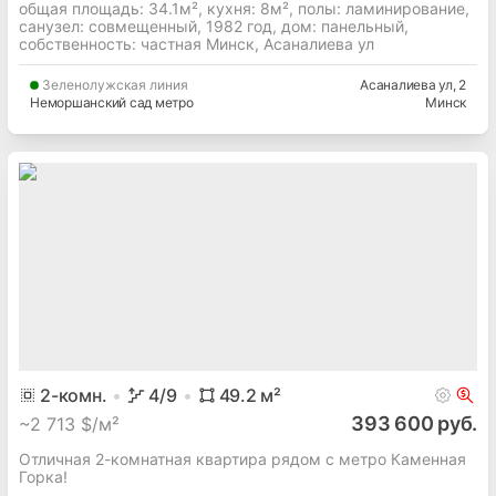
общая площадь: 34.1м², кухня: 8м², полы: ламинирование,
cанузел: совмещенный, 1982 год, дом: панельный,
собственность: частная Минск, Асаналиева ул
Зеленолужская
линия
Асаналиева ул
, 2
Неморшанский сад метро
Минск
2
-комн.
4
/9
49.2
м²
393 600 руб.
~
2 713 $/м²
Отличная 2-комнатная квартира рядом с метро Каменная
Горка!