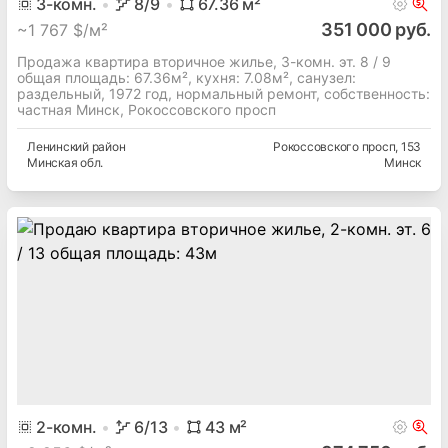
3
-комн.
8
/9
67.36
м²
351 000 руб.
~
1 767 $/м²
Продажа квартира вторичное жилье, 3-комн. эт. 8 / 9
общая площадь: 67.36м², кухня: 7.08м², cанузел:
раздельный, 1972 год, нормальный ремонт, собственность:
частная Минск, Рокоссовского просп
Ленинский
район
Рокоссовского просп
, 153
Минская
обл.
Минск
2
-комн.
6
/13
43
м²