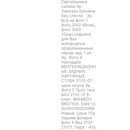
Светильники
салона 4р.
Зеркало боковое
без стекла - 3р.
Всё на фото 1.
Фото 2(42-48см),
фото 3(50-
70см),коврики
для Ваз
матерчатые
прорезиненные
перед-зад 1 шт.
4р. Фото 4
Накладки
ВЕНТИЛЯЦИОНН
ЫЕ ЗАДНИХ
НАРУЖНЫХ
СТОЕК 2105-07
одна штука 3р.
Фото 5 Трос газа
ВАЗ 2110-12 8-
клап. REKARDO
RR07100. EAN-13
2000000002088.
Новый. Цена 15р.
Задние фонари
фото 6 Ваз 2101-
21011. Пара - 41р.