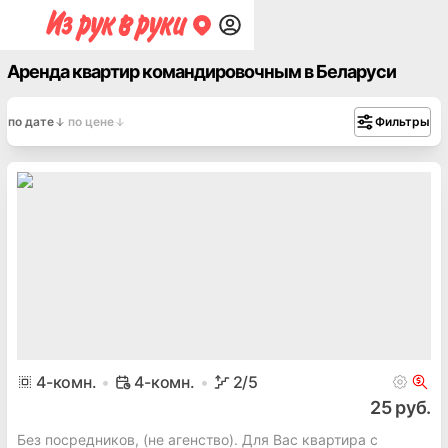
Аренда квартир командировочным в Беларуси
по дате
по цене
Фильтры
4
-комн.
4-комн.
2
/5
25 руб.
Без посредников, (не агенство). Для Вас квартира с