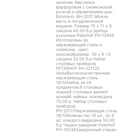
наличии. Масленка
фарфоровая с силиконовой
ручкой и обрамлением дна ,
Bohmann, BH-2021 Можно
мыть в посудомоечной
машине. Размер 15 х 11 х 9
смЦена 40.00 б.р Щипцы
кухонные Peterhof PH-12849
Изготовлены из
нержавеющей стали и
силикона , цвет:
красныйразмер: 39 x 8 x3
смЦена 20.00 б.р Набор
столовых приборов
PETERHOF PH-22112S
VestaВысококачественная
нержавеющая сталь
18/10Набор из 24
предметов:6 столовых
ложек6 столовых вилок6
ножей6 чайных ложекЦена
70,00 р. Набор столовых
приборов
РН-22117Нержавеющая сталь
18/10Количество 16 шт., по 4
шт. каждого видаЦена 50.00
б.р Чашка-заварник Peterhof
PH-10038Заварочный стакан