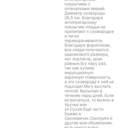
покрытием с
отпечатками зверей.
Диаметр сковороды
26,5 см. Благодаря
антипригарному
покрытию оладьи не
прилипают к сковородке
и легко
переворачиваются.
Благодаря формочкам,
все олади получаются
одинакового размера,
нет подтеков, края
ровные.Б/у пару раз,
так как купили
индукционную
варочную поверхность,
а эта сковорода к ней не
подходит.Могу выслать
почтой. Высылаю в
течение пары дней. Если
встречаться, то можно в
Уручье или
ул.Сухая.Ещё часто
бываю в
Смолевичах.Смотрите и
другие мои объявления,
есть много всего