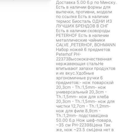
Доставка 5.00 б.р по Минску.
Есть в наличии формы для
выпечки, противни, модели
по ссылке Есть в наличии
термос Биосталь ОДНИ ИЗ
ЛУЧШИХ БРЕНДОВ В СНГ
Есть в наличии сковороды
PETERHOF Есть в наличии
металлические чайники
CALVE ,PETERHOF, BOHMANN
Набор ножей 6 предметов
Peterhof PH-
22373Высококачественная
нержавеющая стальНе
впитывают запахи продуктов
и их вкус.Удобные
эргономичные ручки 6
предметов:- нож поварской
20,3cm - Th.:1,5mm- нож
универсальный 20,3cm -
Th.:1,5mm- нож для хлеба
20,3cm - Th.:1,5mm- нож для
чистки 12,7cm - Th.:1,2mm-
нож для филе 8,9cm -
Th.:1,2mm- подставаЦена
50.00 б.р Нож шеф-повара,
~35 см РН-22398Цена Так
же, нож ~23.5 смЦена нет в