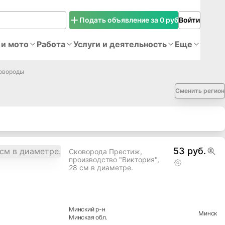
Подать объявление за 0 руб
Войти
 и мото
Работа
Услуги и деятельность
Еще
овороды
Сменить регион
53 руб.
Сковорода Престиж,
производство "Виктория",
28 см в диаметре.
Минский
р-н
Минск
Минская
обл.