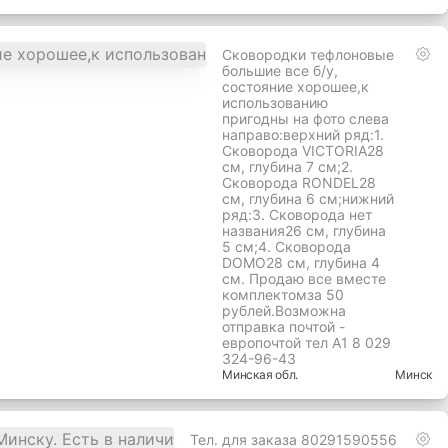
Сковородки тефлоновые
большие все б/у,
состояние хорошее,к
использованию
пригодны на фото слева
направо:верхний ряд:1.
Сковорода VICTORIA28
см, глубина 7 см;2.
Сковорода RONDEL28
см, глубина 6 см;нижний
ряд:3. Сковорода нет
названия26 см, глубина
5 см;4. Сковорода
DOMO28 см, глубина 4
см. Продаю все вместе
комплектомза 50
рублей.Возможна
отправка почтой -
европочтой тел А1 8 029
324-96-43
Минская
обл.
Минск
Тел. для заказа 80291590556