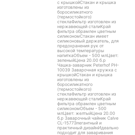
с крышкойСтакан и крышка
изготовлены из
боросиликатного
(термостойкого)
стеклаФильтр изготовлен из
нержавеющей сталиКрай
фильтра обрамлен цветным
силикономСтакан имеет
силиконовый держатель, для
предохранения рук от
высокой температуры
напиткаОбъем - 500 млЦвет:
зеленыйЦена 20.00 б.р
Чашка-заварник Peterhof PH-
10039 Заварочная кружка с
крышкойСтакан и крышка
изготовлены из
боросиликатного
(термостойкого)
стеклаФильтр изготовлен из
нержавеющей сталиКрай
фильтра обрамлен цветным
силикономОбъем - 500
млЦвет: желтыйЦена 20.00
б.р Заварочный чайник Calve
CL-1577Элегантный и
практичный дизайнИдеально
подходит для заваривания