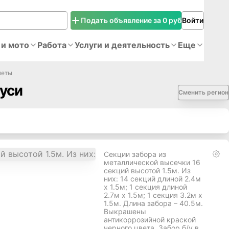
Подать объявление за 0 руб
Войти
 и мото
Работа
Услуги и деятельность
Еще
леты
руси
Сменить регион
Секции забора из
металлической высечки 16
секций высотой 1.5м. Из
них: 14 секций длиной 2.4м
х 1.5м; 1 секция длиной
2.7м х 1.5м; 1 секция 3.2м х
1.5м. Длина забора – 40.5м.
Выкрашены
антикоррозийной краской
черного цвета. Забор б/у в