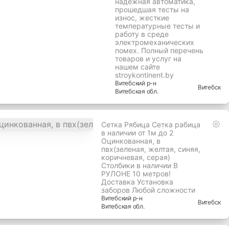
аксессуаров помогут
подобрать решение по
автоматизации откатных
ворот в точном
соответствии с Вашими
требованиями. Приводы
Came до последнего
болтика производятся в
Италии, в результате
чего в свет выходит
надежная автоматика,
прошедшая тесты на
износ, жесткие
температурные тесты и
работу в среде
электромеханических
помех. Полный перечень
товаров и услуг на
нашем сайте
stroykontinent.by
Витебский
р-н
Витебск
Витебская
обл.
Сетка Рябица Сетка рабица
в наличии от 1м до 2
Оцинкованная, в