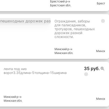
Продам плиты
железобетонного забора бу
(4000*2550*160) - 11 шт.
Стаканы к плитам - 9 шт
Писать на вайбер, ватсапп
Брестский
р-н
Брест
Брестская
обл.
Ограждения, заборы
для палисадников,
тротуаров, пешеходных
дорожек разной
сложности.
Минский
р-н
Минск
Минская
обл.