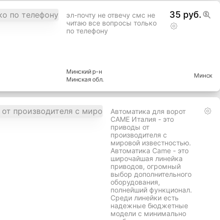
35 руб.
лента под низ
ворот3.35длина-5толщина-15ширина
Минский
р-н
Минск
Минская
обл.
35 руб.
эл-почту не отвечу смс не
читаю все вопросы только
по телефону
Минский
р-н
Минск
Минская
обл.
Автоматика для ворот
CAME Италия - это
приводы от
производителя с