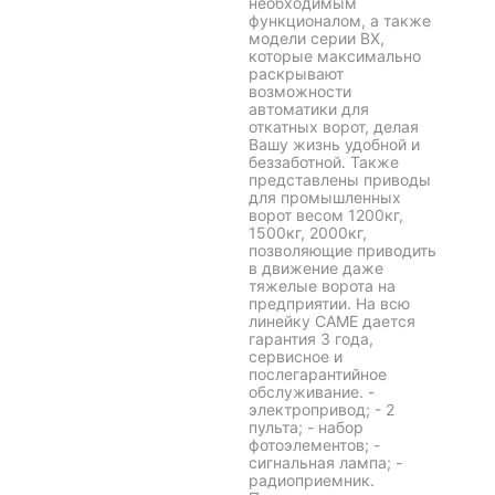
мировой известностью.
Автоматика Came - это
широчайшая линейка
приводов, огромный
выбор дополнительного
оборудования,
полнейший функционал.
Среди линейки есть
надежные бюджетные
модели с минимально
необходимым
функционалом, а также
модели серии BX,
которые максимально
раскрывают
возможности
автоматики для
откатных ворот, делая
Вашу жизнь удобной и
беззаботной. Также
представлены приводы
для промышленных
ворот весом 1200кг,
1500кг, 2000кг,
позволяющие приводить
в движение даже
тяжелые ворота на
предприятии. На всю