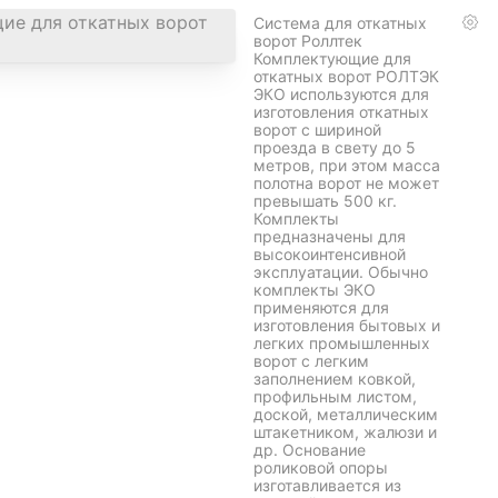
пвх(зеленая, желтая, синяя,
коричневая, серая)
Столбики в наличии В
РУЛОНЕ 10 метров!
Доставка Установка
заборов Любой сложности
Витебский
р-н
Витебск
Витебская
обл.
Система для откатных
ворот Роллтек
Комплектующие для
откатных ворот РОЛТЭК
ЭКО используются для
изготовления откатных
ворот с шириной
проезда в свету до 5
метров, при этом масса
полотна ворот не может
превышать 500 кг.
Комплекты
предназначены для
высокоинтенсивной
эксплуатации. Обычно
комплекты ЭКО
применяются для