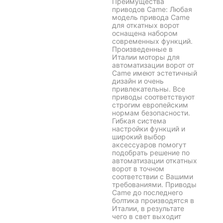
линейку CAME дается
гарантия 3 года,
сервисное и
послегарантийное
обслуживание. -
электропривод; - 2
пульта; - набор
фотоэлементов; -
сигнальная лампа; -
радиоприемник.
Преимущества
приводов Came: Любая
модель привода Came
для откатных ворот
оснащена набором
современных функций.
Произведенные в
Италии моторы для
автоматизации ворот от
Came имеют эстетичный
дизайн и очень
привлекательны. Все
приводы соответствуют
строгим европейским
нормам безопасности.
Гибкая система
настройки функций и
широкий выбор