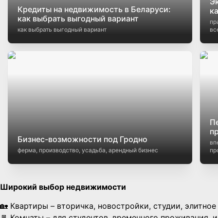
Э
Кредиты на недвижимость в Беларуси:
к
как выбрать выгодный вариант
пр
как выбрать выгодный вариант
вс
П
п
Бизнес-возможности под Гродно
вп
ферма, производство, усадьба, арендный бизнес
пр
Широкий выбор недвижимости
🏡 Квартиры – вторичка, новостройки, студии, элитное
🚪 Комнаты – для студентов, временного проживания, 