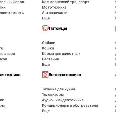
тельный срок
Коммерческий транспорт
тки
Мототехника
едвижимость
Автозапчасти
Еще
Питомцы
Собаки
ги
Кошки
и офисов
Корма для животных
иков
Растения
Еще
ая техника
Бытовая техника
Техника для кухни
Телевизоры
ки
Аудио- и видеотехника
еры
Кондиционеры и обогреватели
Еще