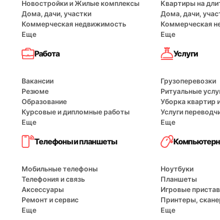
Новостройки и Жилые комплексы
Квартиры на дли
Дома, дачи, участки
Дома, дачи, учас
Коммерческая недвижимость
Коммерческая н
Еще
Еще
Работа
Услуги
Вакансии
Грузоперевозки
Резюме
Ритуальные услу
Образование
Уборка квартир 
Курсовые и дипломные работы
Услуги переводч
,
Еще
Еще
Телефоны и планшеты
Компьютерн
Мобильные телефоны
Ноутбуки
Телефония и связь
Планшеты
Аксессуары
Игровые пристав
Ремонт и сервис
Принтеры, скан
Еще
Еще