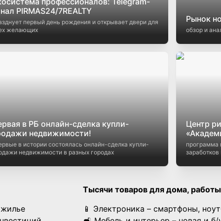
косистема профессионалов: Telegram-
анал PIRMAS24/7REALTY
Рынок н
азднует первый день рождения и открывает двери для
ех желающих
обзор и ана
ервая в РБ онлайн-сделка купли-
Центр ри
родажи недвижимости!
«Академ
ервые в истории состоялась онлайн-сделка купли-
программа 
одажи недвижимости в разных городах
заработков 
Тысячи товаров для дома, работы
 жилье
📱 Электроника – смартфоны, ноут
инвестиций
🛋 Мебель и интерьер – новая и б/