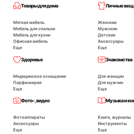
Товары для дома
Личные вещи
Мягкая мебель
Женские
Мебель для спальни
Мужские
Мебель для кухни
Детские
Офисная мебель
Аксессуары
Еще
Еще
Здоровье
Знакомства
Медицинское оснащение
Для женщин
Парфюмерия
Для мужчин
Еще
Еще
Фото-, видео
Музыка и кн
Фотоаппараты
Книги, журналы
Аксессуары
Инструменты
Еще
Еще