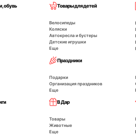
, обувь
Товары для детей
Велосипеды
Коляски
Автокресла и бустеры
Детские игрушки
Еще
Праздники
Подарки
Организация праздников
Еще
иги
В Дар
Товары
Животные
Еще