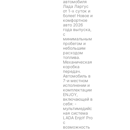
автомобиля
Лада Ларгус
от 1-х суток и
более! Новое и
комфортное
авто 2026
года выпуска,
с
минимальным
пробегом и
небольшим
расходом
топлива.
Механическая
коробка
передач.
Автомобиль в
7-и местном
исполнении и
комплектации
ENJOY,
включающей в
себя: -
мультимедийс
ная система
LADA EnjoY Pro
с
возможность