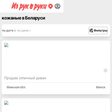
кожаные в Беларуси
по дате
по цене
Фильтры
Продам отличный диван
Минская
обл.
Минск