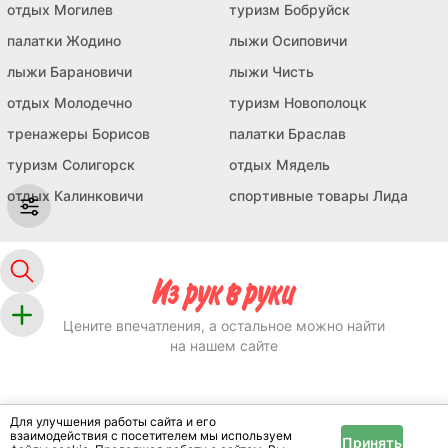
отдых Могилев
туризм Бобруйск
палатки Жодино
лыжи Осиповичи
лыжи Барановичи
лыжи Чисть
отдых Молодечно
туризм Новополоцк
тренажеры Борисов
палатки Браслав
туризм Солигорск
отдых Мядель
отдых Калинковичи
спортивные товары Лида
Цените впечатления, а остальное можно найти
на нашем сайте
Размещение
Для улучшения работы сайта и его
Реклама
взаимодействия с посетителем мы используем
Принять