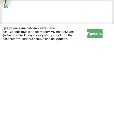
Для улучшения работы сайта и его
взаимодействия с посетителем мы используем
Принять
файлы cookie. Продолжая работу с сайтом, Вы
разрешаете использование cookie-файлов.
Коврик для обуви и ног с подогревом 500х700 мм
Минская
обл.
Минск
Показать ещё
1
2
3
В этом разделе представлены объявления о продаже
вентиляторов в в Беларуси. Доступный способ
создать движение воздуха в жаркое время.
Доступных объявлений - 67