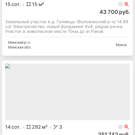
15
сот.
15
м²
43 700 руб.
Земельный участок в д. Галимцы (Воложинский р-н) 14.89
сот Электричество, новый фундамент 6х8, рядом речка
Участок в живописном месте 10км до аг.Раков
Минский
р-н
Минск
Минская
обл.
14
сот.
292
м²
3
251 742 руб.