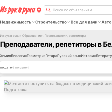
Недвижимость
Строительство
Все для дачи
Авто
Из рук в руки
Образование
Преподаватели, репетиторы
Преподаватели, репетиторы в Бе
Химия
Биология
Геометрия
Гитара
Русский язык
История
Литерат
по дате
по цене