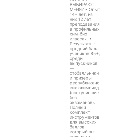
ВЫБИРАЮТ
МЕНЯ? • Опыт
14+ лет: из
них 12 лет
преподавания
в профильных
хим-био
классах. •
Результаты:
средний балл
учеников 85+,
среди
выпускников
—
стобалльники
и призеры
республиканс
ких олимпиад
(поступившие
без
экзаменов).
Полный
комплект
инструментов
для высоких
баллов,
который вы
получаете