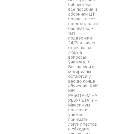
библиотека:
все пособия и
сборники ЦТ
прошлых лет
предоставляю
бесплатно. •
Чат
поддержки
24/7: я лично
отвечаю на
любые
вопросы
ученика. •
Все записи и
материалы
остаются у
вас до конца
обучения. КАК
МЫ
РАБОТАЕМ НА
РЕЗУЛЬТАТ? •
Максимум
практики:
учимся
понимать
логику тестов
и обходить
«ловушки»