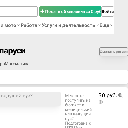
Подать объявление за 0 руб
Войти
 и мото
Работа
Услуги и деятельность
Еще
ларуси
Сменить регион
ура
Математика
30 руб.
Мечтаете
поступить на
бюджет в
медицинский
или ведущий
вуз?
Подготовка к
ЦТ/ЦЭ по