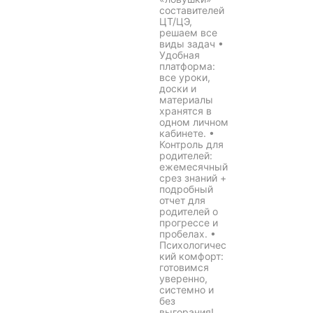
составителей
ЦТ/ЦЭ,
решаем все
виды задач •
Удобная
платформа:
все уроки,
доски и
материалы
хранятся в
одном личном
кабинете. •
Контроль для
родителей:
ежемесячный
срез знаний +
подробный
отчет для
родителей о
прогрессе и
пробелах. •
Психологичес
кий комфорт:
готовимся
уверенно,
системно и
без
выгорания!