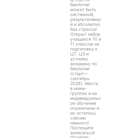
биологии
может быть
системной,
результативно
й и абсолютно
без стресса!
Открыт набор
учащихся 10 и
11 классов на
подготовку к
ЦТ, ЦЭ и
устному
экзамену по
биологии
(старт—
сентябрь
2026). Места
в мини-
группах и на
индивидуальн
ое обучение
ограничены и
их осталось
совсем
немного!
Поспешите
записаться!
ПОЧЕМУ