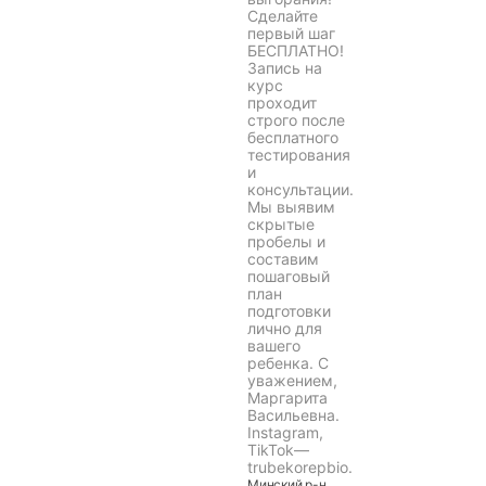
Сделайте
первый шаг
БЕСПЛАТНО!
Запись на
курс
проходит
строго после
бесплатного
тестирования
и
консультации.
Мы выявим
скрытые
пробелы и
составим
пошаговый
план
подготовки
лично для
вашего
ребенка. С
уважением,
Маргарита
Васильевна.
Instagram,
TikTok—
trubekorepbio.
Минский
р-н