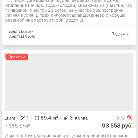
45.1 кв.м, две комнаты, кухня, веранда. Свет в доме,
отопление печное, вода-колодец, скважина на участке, газ
привозной. Участок 25 соток, на участке хоз.постройки,
летняя кухня. В трех километрах аг.Домачево с хорошо
развитой инфраструктурой. Ходит ш
Брестский
р-н
Подлужье
Брестская
обл.
Премиум
дом
1
89.4
м²
3
-комн.
93 558 руб.
~
358 $/м²
Дом в аг.Лука,Кобринский р-н. Дом деревянный обложен