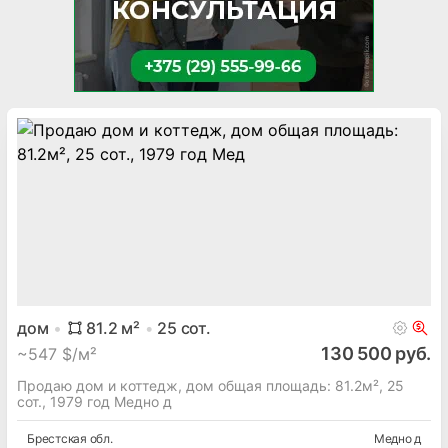
дом
81.2
м²
25
сот.
130 500 руб.
~
547 $/м²
Продаю дом и коттедж, дом общая площадь: 81.2м², 25
сот., 1979 год Медно д
Брестская
обл.
Медно д