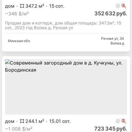
дом
347.2
м²
15
сот.
352 632 руб.
~
346 $/м²
Продам дом и коттедж, дом общая площадь: 347.2м², 15
сот., 2023 год Волма д, Речная ул
Речная ул
, 34
Минская
обл.
Волма д
дом
244.1
м²
15.01
сот.
723 345 руб.
~
1 008 $/м²