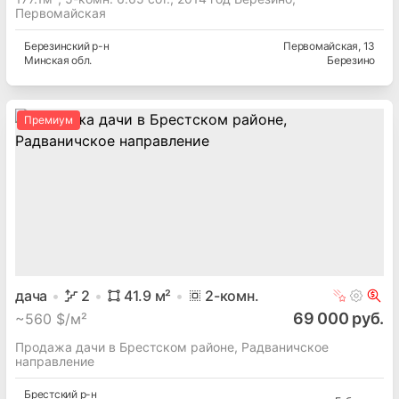
Первомайская
Березинский
р-н
Первомайская
, 13
Минская
обл.
Березино
Премиум
дача
2
41.9
м²
2
-комн.
69 000 руб.
~
560 $/м²
Продажа дачи в Брестском районе, Радваничское
направление
Брестский
р-н