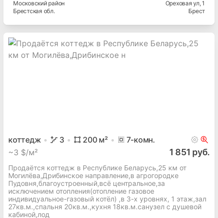
Московский
район
Ореховая ул
, 1
Брестская
обл.
Брест
коттедж
3
200
м²
7
-комн.
1 851 руб.
~
3 $/м²
Продаётся коттедж в Республике Беларусь,25 км от
Могилёва,Дрибинское направление,в агрогородке
Пудовня,благоустроенный,всё центральное,за
исключением отопления(отопление газовое
индивидуальное-газовый котёл) ,в 3-х уровнях, 1 этаж,зал
27кв.м.,спальня 20кв.м.,кухня 18кв.м.санузел с душевой
кабиной,лод