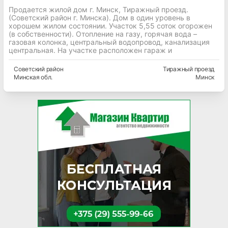
Продается жилой дом г. Минск, Тиражный проезд.
(Советский район г. Минска). Дом в один уровень в
хорошем жилом состоянии. Участок 5,55 соток огорожен
(в собственности). Отопление на газу, горячая вода –
газовая колонка, центральный водопровод, канализация
центральная. На участке расположен гараж и
Советский
район
Тиражный проезд
Минская
обл.
Минск