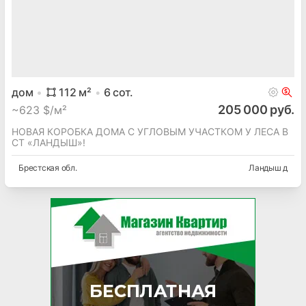
дом
112
м²
6
сот.
205 000 руб.
~
623 $/м²
НОВАЯ КОРОБКА ДОМА С УГЛОВЫМ УЧАСТКОМ У ЛЕСА В
СТ «ЛАНДЫШ»!
Брестская
обл.
Ландыш д