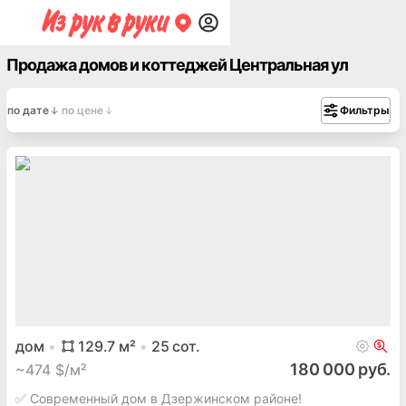
Продажа домов и коттеджей Центральная ул
по дате
по цене
Фильтры
дом
129.7
м²
25
сот.
180 000 руб.
~
474 $/м²
✅ Современный дом в Дзержинском районе!