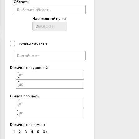
Область
Населенный пункт
Выберите
только частные
Количество уровней
Общая площадь
Количество комнат
1
2
3
4
5
6+