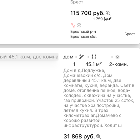
Брест
115 700 руб.
1 759 $/м²
Брестский
р-н
Брест
Брестская
обл.
дом
1
45.1
м²
2
-комн.
Дом в д.Подлужье,
Домачевский с/с. Дом
деревянный 45.1 кв.м, две
комнаты, кухня, веранда. Свет в
доме, отопление печное, вода-
колодец, скважина на участке,
газ привозной. Участок 25 соток,
на участке хоз.постройки,
летняя кухня. В трех
километрах аг.Домачево с
хорошо развитой
инфраструктурой. Ходит ш
31 868 руб.