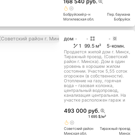
168 540 руб.
Бобруйский
р-н
Пер. баумана
Могилевская
обл.
Бобруйск
дом
1
99.5
м²
5
-комн.
Продается жилой дом г. Минск,
Тиражный проезд. (Советский
район г. Минска). Дом в один
уровень в хорошем жилом
состоянии. Участок 5,55 соток
огорожен (в собственности).
Отопление на газу, горячая
вода – газовая колонка,
центральный водопровод,
канализация центральная. На
участке расположен гараж и
493 000 руб.
1 695 $/м²
Советский
район
Тиражный проезд
Минская
обл.
Минск