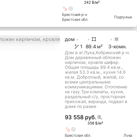
242 $/м²
Брестский
р-н
Подлужье
Брестская
обл.
дом
1
89.4
м²
3
-комн.
Дом в аг.Лука,Кобринский р-н.
Дом деревянный обложен
кирпичом, кровля шифер.
Общая площадь 89.4 кв.м.,
жилая 53.3 кв.м., кухня 14.6
кв.м. Добротный, жилой, со
всеми центральными
коммуникациями. Отопление
на газу.Три комнаты, кухня,
раздельный с/у, просторная
прихожая, веранда, подвал в
доме по разме
93 558 руб.
358 $/м²
Брестская
обл.
Лука