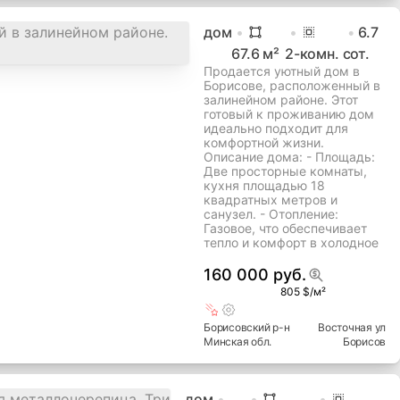
дом
6.7
67.6
м²
2
-комн.
сот.
Продается уютный дом в
Борисове, расположенный в
залинейном районе. Этот
готовый к проживанию дом
идеально подходит для
комфортной жизни.
Описание дома: - Площадь:
Две просторные комнаты,
кухня площадью 18
квадратных метров и
санузел. - Отопление:
Газовое, что обеспечивает
тепло и комфорт в холодное
160 000 руб.
805 $/м²
Борисовский
р-н
Восточная ул
Минская
обл.
Борисов
дом