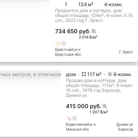
1
124
м²
4
-комн.
Продается дом и коттедж, дом
общая площадь: 124м², 4-комн. 5.16
сот., 2023 год Г. брест
734 650 руб.
2 016 $/м²
Брестский
р-н
Г. брест
Брестская
обл.
дом
117
м²
6
-комн.
Продаю дом и коттедж, дом
общая площадь: 117м², 6-комн.
10 сот., 1979 год Борисов,
Дымки ул
415 000 руб.
1 207 $/м²
Борисовский
р-н
Дымки ул
Минская
обл.
Борисов