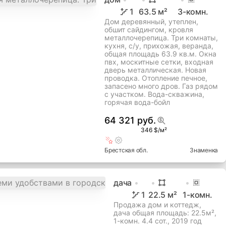
1
63.5
м²
3
-комн.
Дом деревянный, утеплен,
обшит сайдингом, кровля
металлочерепица. Три комнаты,
кухня, с/у, прихожая, веранда,
общая площадь 63.9 кв.м. Окна
пвх, москитные сетки, входная
дверь металлическая. Новая
проводка. Отопление печное,
запасено много дров. Газ рядом
с участком. Вода-скважина,
горячая вода-бойл
64 321 руб.
346 $/м²
Брестская
обл.
Знаменка
дача
1
22.5
м²
1
-комн.
Продажа дом и коттедж,
дача общая площадь: 22.5м²,
1-комн. 4.4 сот., 2019 год