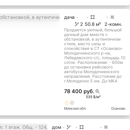
дача
2
50.8
м²
2
-комн.
Продается уютный, большой
дачный дом вместе с
обстановкой, в аутентичном
стиле, место силы и
спокойствия в СТ «Осаново»
Молодечненского р-на,
Лебедевского с/с, площадь 10
соток. Расположение: - 600м
до остановки рейсового
автобуса Молодечненского
направления. Расстояние до
г.Молодечно 5 км. До МКА
78 400 руб.
535 $/м²
Минская
обл.
Осаново
дом