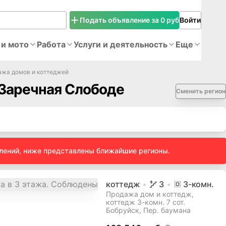
Подать объявление за 0 руб
Войти
 и мото
Работа
Услуги и деятельность
Еще
жа домов и коттеджей
 Заречная Слободе
Сменить регион
влений, ниже представлены ближайшие регионы.
коттедж
3
3
-комн.
Продажа дом и коттедж,
коттедж 3-комн. 7 сот.
Бобруйск, Пер. баумана