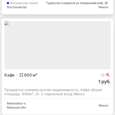
Московская
линия
Туровского кирилла ул (первомайский)
, 20
Восток метро
Минск
Кафе
600
м²
1 руб.
Продается коммерческая недвижимость, Кафе общая
площадь: 600м², эт. 3 отдельный вход Минск
Минский
р-н
Минск
Минская
обл.