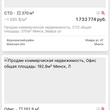
СТО
370
м²
1 733 774 руб.
~
1 595 $/м²
Продаю коммерческая недвижимость, СТО общая
площадь: 370м² Минск, Мавра ул
Фрунзенский
район
Мавра ул
, 47
Минская
обл.
Минск
Офис
192.8
м²