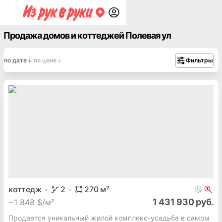
Продажа домов и коттеджей Полевая ул
по дате
по цене
Фильтры
коттедж
2
270
м²
1 431 930 руб.
~
1 848 $/м²
Продается уникальный жилой комплекс-усадьба в самом