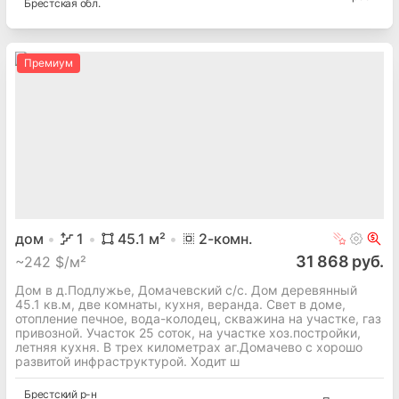
Брестская
обл.
Премиум
дом
1
45.1
м²
2
-комн.
31 868 руб.
~
242 $/м²
Дом в д.Подлужье, Домачевский с/с. Дом деревянный
45.1 кв.м, две комнаты, кухня, веранда. Свет в доме,
отопление печное, вода-колодец, скважина на участке, газ
привозной. Участок 25 соток, на участке хоз.постройки,
летняя кухня. В трех километрах аг.Домачево с хорошо
развитой инфраструктурой. Ходит ш
Брестский
р-н