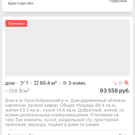
Подлужье
Брестская
обл.
Премиум
дом
1
89.4
м²
3
-комн.
93 558 руб.
~
358 $/м²
Дом в аг.Лука,Кобринский р-н. Дом деревянный обложен
кирпичом, кровля шифер. Общая площадь 89.4 кв.м.,
жилая 53.3 кв.м., кухня 14.6 кв.м. Добротный, жилой, со
всеми центральными коммуникациями. Отопление на
газу.Три комнаты, кухня, раздельный с/у, просторная
прихожая, веранда, подвал в доме по разме