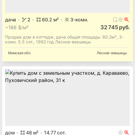
дача
2
60.2
м²
3
-комн.
32 745 руб.
~
186 $/м²
Продам дом и коттедж, дача общая площадь: 60.2м², 3-
комн. 5.5 сот., 1992 год Лесное-векшицы
Минская
обл.
Лесное-векшицы
дом
48
м²
14.77
сот.