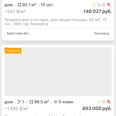
дом
92.1
м²
15
сот.
146 027 руб.
~
542 $/м²
Продажа дом и коттедж, дом общая площадь: 92.1м², 15
сот., 1992 год Ланская д
Брестская
обл.
Ланская д
Горячее
дом
1
99.5
м²
5
-комн.
493 000 руб.
~
1 695 $/м²