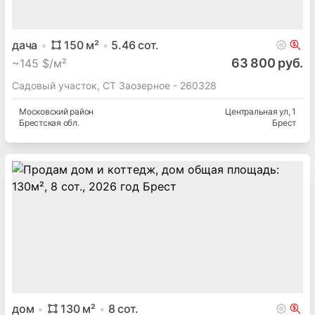
дача
150
м²
5.46
сот.
63 800 руб.
~
145 $/м²
Садовый участок, СТ Заозерное - 260328
Московский
район
Центральная ул
, 1
Брестская
обл.
Брест
дом
130
м²
8
сот.