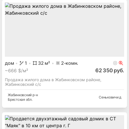
дом
1
32
м²
2
-комн.
62 350 руб.
~
666 $/м²
Продажа жилого дома в Жабинковском районе,
Жабинковский с/с
Жабинковский
р-н
Сеньковичи д
Брестская
обл.