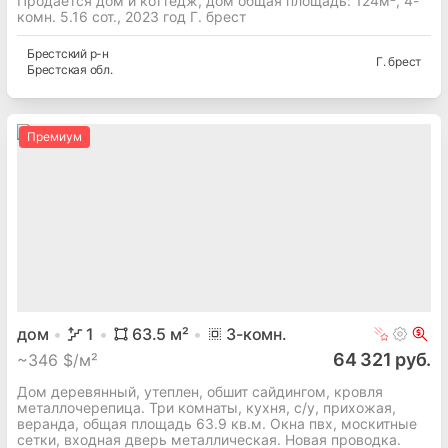
Продается дом и коттедж, дом общая площадь: 124м², 4-
комн. 5.16 сот., 2023 год Г. брест
Брестский
р-н
Г. брест
Брестская
обл.
Премиум
дом
1
63.5
м²
3
-комн.
64 321 руб.
~
346 $/м²
Дом деревянный, утеплен, обшит сайдингом, кровля
металлочерепица. Три комнаты, кухня, с/у, прихожая,
веранда, общая площадь 63.9 кв.м. Окна пвх, москитные
сетки, входная дверь металлическая. Новая проводка.