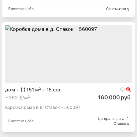
Брестская
обл.
Стытычево д
дом
151
м²
15
сот.
160 000 руб.
~
362 $/м²
Коробка дома в д. Ставок - 560097
Центральная ул
, 1
Брестская
обл.
Ставок д