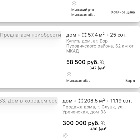
Минский
р-н
Хотяновщина
Минская
обл.
дом
57.4
м²
25
сот.
Купить дом, аг. Бор
Пуховичского района, 62 км от
МКАД
58 500 руб.
347 $/м²
Минская
обл.
Бор д
дом
208.5
м²
11.19
сот.
Продажа дома, г. Слуцк, ул.
Уреченская, дом 33
300 000 руб.
490 $/м²