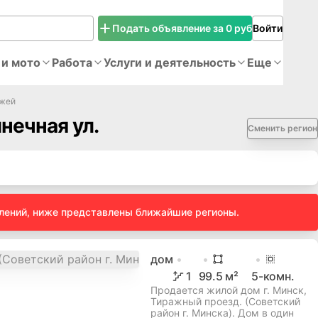
Подать объявление за 0 руб
Войти
 и мото
Работа
Услуги и деятельность
Еще
джей
нечная ул.
Сменить регион
влений, ниже представлены ближайшие регионы.
дом
1
99.5
м²
5
-комн.
Продается жилой дом г. Минск,
Тиражный проезд. (Советский
район г. Минска). Дом в один