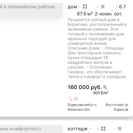
дом
6.7
67.6
м²
2
-комн.
сот.
Продается уютный дом в
Борисове, расположенный в
залинейном районе. Этот
готовый к проживанию дом
идеально подходит для
комфортной жизни.
Описание дома: - Площадь:
Две просторные комнаты,
кухня площадью 18
квадратных метров и
санузел. - Отопление:
Газовое, что обеспечивает
тепло и комфорт в холодное
160 000 руб.
805 $/м²
Борисовский
р-н
Восточная ул
Минская
обл.
Борисов
коттедж