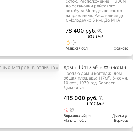
соток. Расположение: - 600м
до остановки рейсового
автобуса Молодечненского
направления. Расстояние до
г.Молодечно 5 км. До МКА
78 400 руб.
535 $/м²
Минская
обл.
Осаново
дом
117
м²
6
-комн.
Продаю дом и коттедж, дом
общая площадь: 117м², 6-комн.
10 сот., 1979 год Борисов,
Дымки ул
415 000 руб.
1 207 $/м²
Борисовский
р-н
Дымки ул
Минская
обл.
Борисов