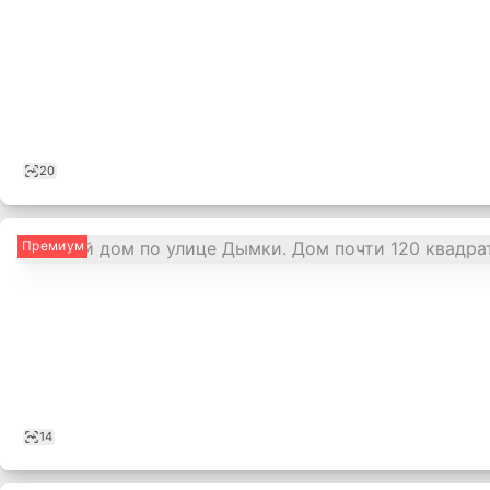
20
Премиум
14