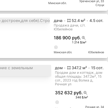
Уреченская ул
, 33
Минская
обл.
Слуцк
дача
52.4
м²
4.5
сот.
Продажа дачи, с/т.
Юбилейное
186 900 руб.
1 214 $/м²
Минская
обл.
Юбилейное
дом
347.2
м²
15
сот.
Продам дом и коттедж, дом
общая площадь: 347.2м², 15
сот., 2023 год Волма д,
Речная ул
352 632 руб.
346 $/м²
Речная ул
, 34