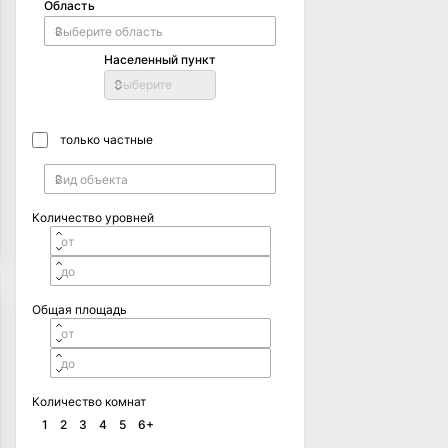
Область
Населенный пункт
Выберите
только частные
Количество уровней
Общая площадь
Количество комнат
1
2
3
4
5
6+