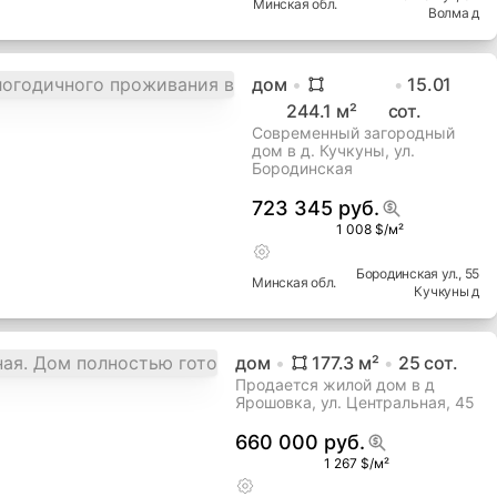
Минская
обл.
Волма д
дом
15.01
244.1
м²
сот.
Современный загородный
дом в д. Кучкуны, ул.
Бородинская
723 345 руб.
1 008 $/м²
Бородинская ул.
, 55
Минская
обл.
Кучкуны д
дом
177.3
м²
25
сот.
Продается жилой дом в д
Ярошовка, ул. Центральная, 45
660 000 руб.
1 267 $/м²