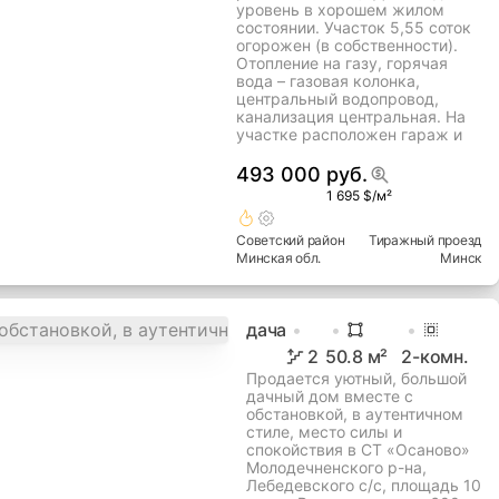
уровень в хорошем жилом
состоянии. Участок 5,55 соток
огорожен (в собственности).
Отопление на газу, горячая
вода – газовая колонка,
центральный водопровод,
канализация центральная. На
участке расположен гараж и
493 000 руб.
1 695 $/м²
Советский
район
Тиражный проезд
Минская
обл.
Минск
дача
2
50.8
м²
2
-комн.
Продается уютный, большой
дачный дом вместе с
обстановкой, в аутентичном
стиле, место силы и
спокойствия в СТ «Осаново»
Молодечненского р-на,
Лебедевского с/с, площадь 10