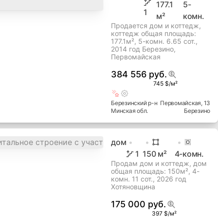
177.1
5
-
1
м²
комн.
Продается дом и коттедж,
коттедж общая площадь:
177.1м², 5-комн. 6.65 сот.,
2014 год Березино,
Первомайская
384 556 руб.
745 $/м²
Березинский
р-н
Первомайская
, 13
Минская
обл.
Березино
дом
1
150
м²
4
-комн.
Продам дом и коттедж, дом
общая площадь: 150м², 4-
комн. 11 сот., 2026 год
Хотяновщина
175 000 руб.
397 $/м²