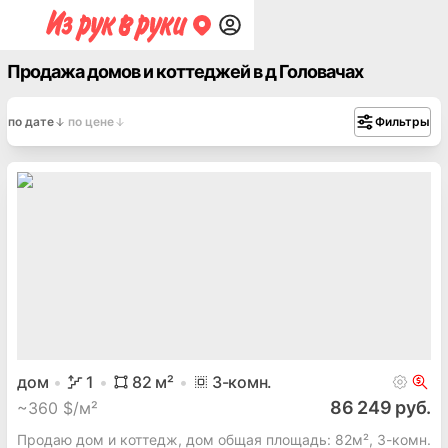
Продажа домов и коттеджей в д Головачах
по дате
по цене
Фильтры
дом
1
82
м²
3
-комн.
86 249 руб.
~
360 $/м²
Продаю дом и коттедж, дом общая площадь: 82м², 3-комн.