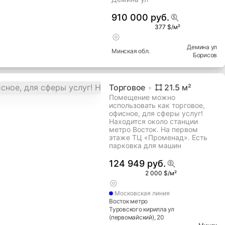
910 000 руб.
377 $/м²
Демина ул
Минская
обл.
Борисов
Торговое
21.5
м²
Помещение можно
использовать как торговое,
офисное, для сферы услуг!
Находится около станции
метро Восток. На первом
этаже ТЦ «Променад». Есть
парковка для машин
124 949 руб.
2 000 $/м²
Московская
линия
Восток метро
Туровского кирилла ул
(первомайский)
, 20