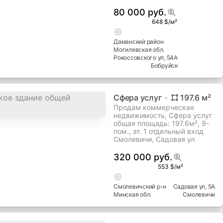
80 000 руб.
648 $/м²
Даманский
район
Могилевская
обл.
Рокоссовского ул
, 54А
Бобруйск
Сфера услуг
197.6
м²
Продам коммерческая
недвижимость, Сфера услуг
общая площадь: 197.6м², 9-
пом., эт. 1 отдельный вход
Смолевичи, Садовая ул
320 000 руб.
553 $/м²
Смолевичский
р-н
Садовая ул
, 5А
Минская
обл.
Смолевичи