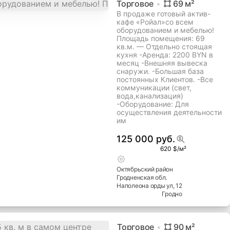
Торговое
69
м²
В продаже готовый актив-
кафе «Ройал»со всем
оборудованием и мебелью!
Площадь помещения: 69
кв.м. — Отдельно стоящая
кухня -Аренда: 2200 BYN в
месяц -Внешняя вывеска
снаружи. -Большая база
постоянных Клиентов. -Все
коммуникации (свет,
вода,канализация)
-Оборудование: Для
осуществления деятельности
им
125 000 руб.
620 $/м²
Октябрьский
район
Гродненская
обл.
Наполеона орды ул
, 12
Гродно
Торговое
90
м²