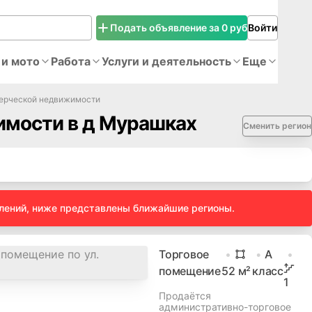
Подать объявление за 0 руб
Войти
 и мото
Работа
Услуги и деятельность
Еще
ерческой недвижимости
мости в д Мурашках
Сменить регион
влений, ниже представлены ближайшие регионы.
Торговое
A
помещение
52
м²
класс
1
Продаётся
административно-торговое