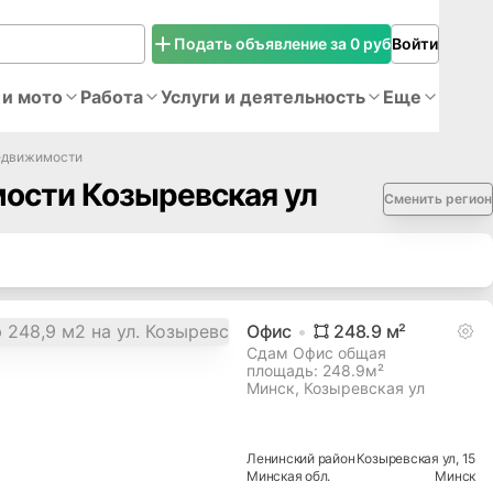
Подать объявление за 0 руб
Войти
 и мото
Работа
Услуги и деятельность
Еще
едвижимости
ости Козыревская ул
Сменить регион
Офис
248.9
м²
Сдам Офис общая
площадь: 248.9м²
Минск, Козыревская ул
Ленинский
район
Козыревская ул
, 15
Минская
обл.
Минск