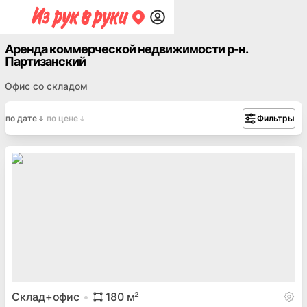
Аренда коммерческой недвижимости р-н.
Партизанский
Офис со складом
по дате
по цене
Фильтры
Склад+офис
180
м²