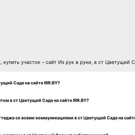
, купить участок – сайт Из рук в руки, в ст Цветущий 
том в ст Цветущий Саде на сайте IRR.BY?
и коттеджа с отличным ремонтом в ст Цветущий Саде на сайте IRR.BY?
Как посмотреть свежие объявления о продаже дома или коттеджа со всеми коммуникациями в ст Цветущий Саде 