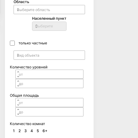
Область
Населенный пункт
Выберите
только частные
Количество уровней
Общая площадь
Количество комнат
1
2
3
4
5
6+