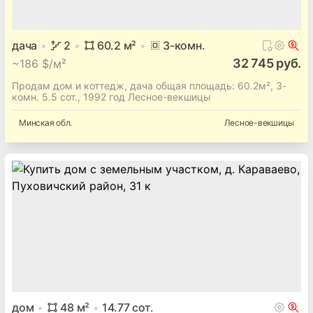
дача
2
60.2
м²
3
-комн.
32 745 руб.
~
186 $/м²
Продам дом и коттедж, дача общая площадь: 60.2м², 3-
комн. 5.5 сот., 1992 год Лесное-векшицы
Минская
обл.
Лесное-векшицы
дом
48
м²
14.77
сот.