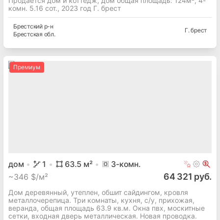
Продается дом и коттедж, дом общая площадь: 124м², 4-
комн. 5.16 сот., 2023 год Г. брест
Брестский
р-н
Г. брест
Брестская
обл.
Премиум
дом
1
63.5
м²
3
-комн.
64 321 руб.
~
346 $/м²
Дом деревянный, утеплен, обшит сайдингом, кровля
металлочерепица. Три комнаты, кухня, с/у, прихожая,
веранда, общая площадь 63.9 кв.м. Окна пвх, москитные
сетки, входная дверь металлическая. Новая проводка.