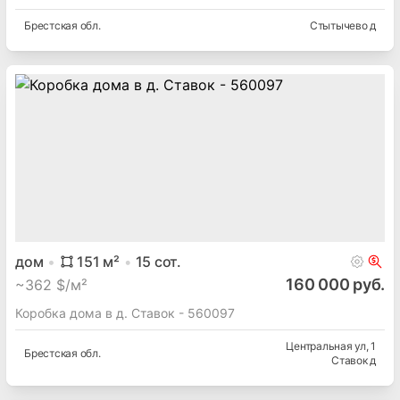
Брестская
обл.
Стытычево д
дом
151
м²
15
сот.
160 000 руб.
~
362 $/м²
Коробка дома в д. Ставок - 560097
Центральная ул
, 1
Брестская
обл.
Ставок д