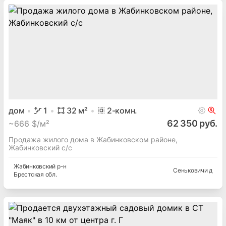
дом
1
32
м²
2
-комн.
62 350 руб.
~
666 $/м²
Продажа жилого дома в Жабинковском районе,
Жабинковский с/с
Жабинковский
р-н
Сеньковичи д
Брестская
обл.