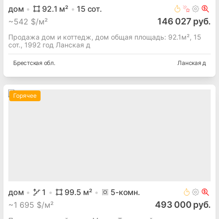
дом
92.1
м²
15
сот.
146 027 руб.
~
542 $/м²
Продажа дом и коттедж, дом общая площадь: 92.1м², 15
сот., 1992 год Ланская д
Брестская
обл.
Ланская д
Горячее
дом
1
99.5
м²
5
-комн.
493 000 руб.
~
1 695 $/м²