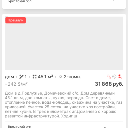
Брестская
обл.
Премиум
дом
1
45.1
м²
2
-комн.
31 868 руб.
~
242 $/м²
Дом в д.Подлужье, Домачевский с/с. Дом деревянный
45.1 кв.м, две комнаты, кухня, веранда. Свет в доме,
отопление печное, вода-колодец, скважина на участке, газ
привозной. Участок 25 соток, на участке хоз.постройки,
летняя кухня. В трех километрах аг.Домачево с хорошо
развитой инфраструктурой. Ходит ш
Брестский
р-н