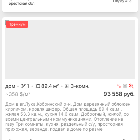
Подлужье
Брестская
обл.
Премиум
дом
1
89.4
м²
3
-комн.
93 558 руб.
~
358 $/м²
Дом в аг.Лука,Кобринский р-н. Дом деревянный обложен
кирпичом, кровля шифер. Общая площадь 89.4 кв.м.,
жилая 53.3 кв.м., кухня 14.6 кв.м. Добротный, жилой, со
всеми центральными коммуникациями. Отопление на
газу.Три комнаты, кухня, раздельный с/у, просторная
прихожая, веранда, подвал в доме по разме