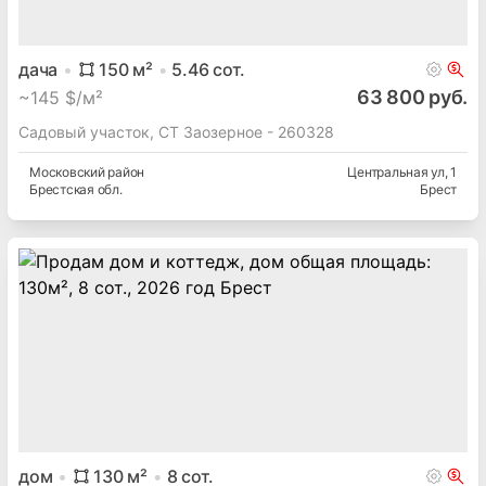
дача
150
м²
5.46
сот.
63 800 руб.
~
145 $/м²
Садовый участок, СТ Заозерное - 260328
Московский
район
Центральная ул
, 1
Брестская
обл.
Брест
дом
130
м²
8
сот.