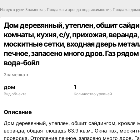
Из рук в руки Знаменка
Продажа и аренда недвижимости
Продажа домо
Дом деревянный, утеплен, обшит сайди
комнаты, кухня, с/у, прихожая, веранда,
москитные сетки, входная дверь метал
печное, запасено много дров. Газ рядом
вода-бойл
Знаменка
▪
дом
1
Вид объекта
Количество уровней
,
Описание
Дом деревянный, утеплен, обшит сайдингом, кровля м
веранда, общая площадь 63.9 кв.м.. Окна пвх, москит
проводка. Отопление печное, запасено много дров. Г