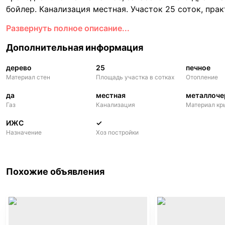
бойлер. Канализация местная. Участок 25 соток, пра
большой гараж, летняя кухня, погреб, сараи. Хуторно
Развернуть полное описание...
Дополнительная информация
дерево
25
печное
Материал стен
Площадь участка в сотках
Отопление
да
местная
металлоче
Газ
Канализация
Материал к
ИЖС
✓
Назначение
Хоз постройки
Похожие объявления