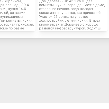
ен кирпичом,
Дом деревянный 45.1 кв.м, две
ая площадь 89.4
комнаты, кухня, веранда. Свет в доме,
в.м., кухня 14.6
отопление печное, вода-колодец,
илой, со всеми
скважина на участке, газ привозной.
муникациями.
Участок 25 соток, на участке
Три комнаты, кухня,
хоз.постройки, летняя кухня. В трех
росторная прихожая,
километрах аг.Домачево с хорошо
 доме по разме
развитой инфраструктурой. Ходит ш