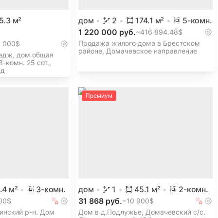
5.3
м²
дом
2
174.1
м²
5
-комн.
1 220 000 руб.
~
416 894.48$
Продажа жилого дома в Брестском
0 000$
районе, Домачевское направление
едж, дом общая
-комн. 25 сот.,
 д
Премиум
.4
м²
3
-комн.
дом
1
45.1
м²
2
-комн.
31 868 руб.
00$
~
10 900$
инский р-н. Дом
Дом в д.Подлужье, Домачевский с/с.