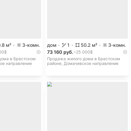
.8
м²
3
-комн.
дом
1
50.2
м²
3
-комн.
73 160 руб.
00$
~
25 000$
дома в Брестском
Продажа жилого дома в Брестском
ое направление
районе, Домачевское направление