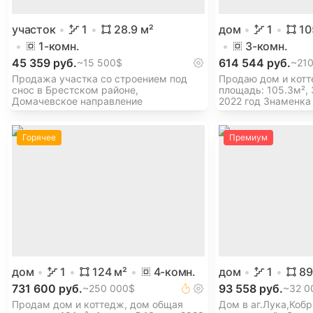
участок
1
28.9
м²
дом
1
10
1
-комн.
3
-комн.
45 359 руб.
614 544 руб.
~
15 500$
~
21
Продажа участка со строением под
Продаю дом и котт
снос в Брестском районе,
площадь: 105.3м², 3
Домачевское направление
2022 год Знаменка
Горячее
Премиум
дом
1
124
м²
4
-комн.
дом
1
89
731 600 руб.
93 558 руб.
~
250 000$
~
32 0
Продам дом и коттедж, дом общая
Дом в аг.Лука,Кобр