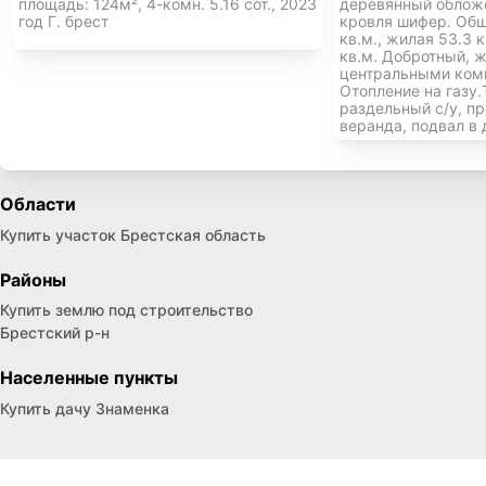
площадь: 124м², 4-комн. 5.16 сот., 2023
деревянный облож
год Г. брест
кровля шифер. Общ
кв.м., жилая 53.3 к
кв.м. Добротный, ж
центральными ком
Отопление на газу.
раздельный с/у, п
веранда, подвал в
Области
Купить участок Брестская область
Районы
Купить землю под строительство
Брестский р-н
Населенные пункты
Купить дачу Знаменка