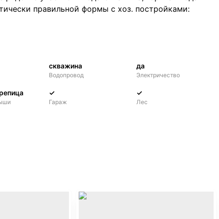
ктически правильной формы с хоз. постройками:
е место, рядом лес.
скважина
да
Водопровод
Электричество
репица
✓
✓
рыши
Гараж
Лес