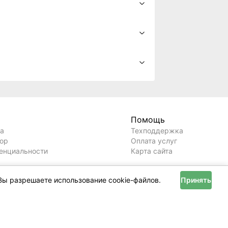
Первая в РБ онлайн-сделка
купли-продажи
недвижимости!
впервые в истории состоялась онлайн-
сделка купли-продажи недвижимости в
разных городах
оступных объявлений - 1
Вы разрешаете использование cookie-файлов.
Принять