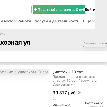
Подать объявление за 0 руб
Войти
 и мото
Работа
Услуги и деятельность
Еще
джей
хозная ул
Сменить регион
участок
10
сот.
Продается дом и коттедж,
участок 10 сот. Пережир д,
Совхозная ул
39 377 руб.
Совхозная ул
Минская
обл.
Пережир д