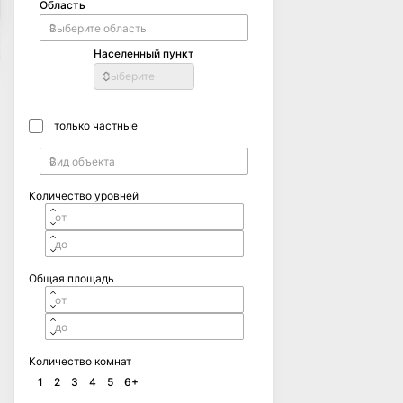
Область
Населенный пункт
Выберите
только частные
Количество уровней
Общая площадь
Количество комнат
1
2
3
4
5
6+