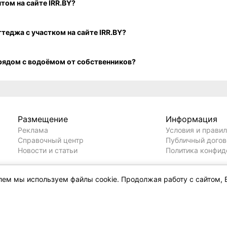
, купить участок – сайт Из рук в руки, Совхозная ул. Д
елем мы используем файлы cookie. Продолжая работу с сайтом, 
йством на сайте IRR.BY?
Сколько стоит купить дома или коттеджа с отличным ремонтом на сайте IRR.BY?