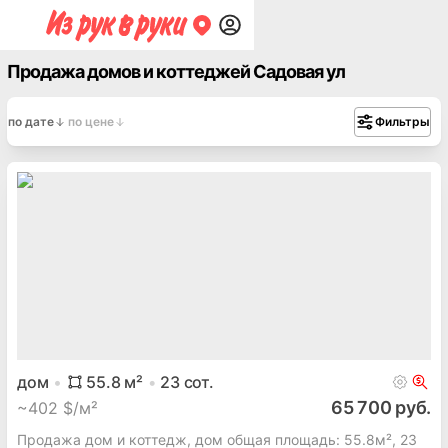
Продажа домов и коттеджей Садовая ул
по дате
по цене
Фильтры
дом
55.8
м²
23
сот.
65 700 руб.
~
402 $/м²
Продажа дом и коттедж, дом общая площадь: 55.8м², 23