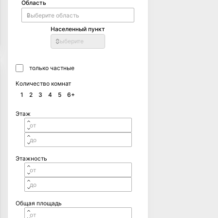
Область
Населенный пункт
Выберите
только частные
Количество комнат
1
2
3
4
5
6+
Этаж
Этажность
Общая площадь