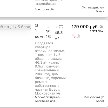
ремонт,
собственность:
частная Брест, Ул.
гвардейская
Ул. гвардейская
Брестская
обл.
Брест
179 000 руб.
1
-
1 321 $/м²
46.3
комн.
1
/5
м²
Продается
квартира
вторичное жилье,
1-комн. эт. 1 / 5
общая площадь:
46.3м², кухня:
9.9м², cанузел:
совмещенный,
2008 год, дом:
блочный, хороший
ремонт,
собственность:
частная Брест,
Московская ул
Московский
район
Московская ул