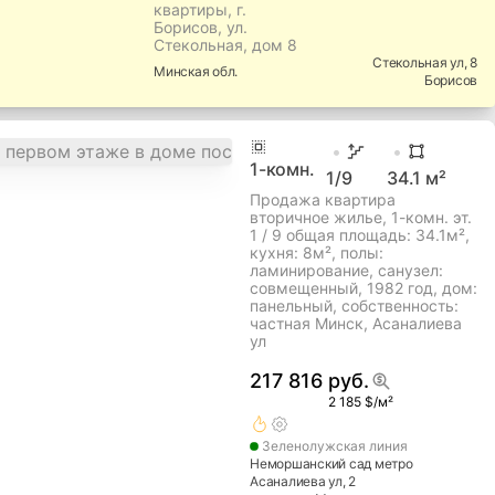
квартиры, г.
Борисов, ул.
Стекольная, дом 8
Стекольная ул
, 8
Минская
обл.
Борисов
1
-комн.
1
/9
34.1
м²
Продажа квартира
вторичное жилье, 1-комн. эт.
1 / 9 общая площадь: 34.1м²,
кухня: 8м², полы:
ламинирование, cанузел:
совмещенный, 1982 год, дом:
панельный, собственность:
частная Минск, Асаналиева
ул
217 816 руб.
2 185 $/м²
Зеленолужская
линия
Неморшанский сад метро
Асаналиева ул
, 2