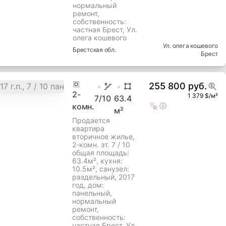
год, дом:
панельный,
нормальный
ремонт,
собственность:
частная Брест, Ул.
олега кошевого
Ул. олега кошевого
Брестская
обл.
Брест
255 800 руб.
2
-
1 379 $/м²
7
/10
63.4
комн.
м²
Продается
квартира
вторичное жилье,
2-комн. эт. 7 / 10
общая площадь:
63.4м², кухня:
10.5м², cанузел:
раздельный, 2017
год, дом:
панельный,
нормальный