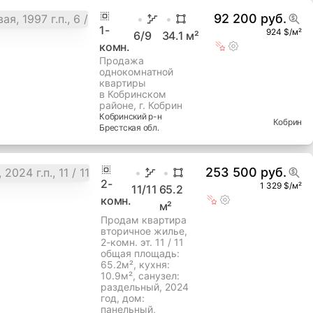
92 200 руб.
1
-
924 $/м²
6
/9
34.1
м²
комн.
Продажа
однокомнатной
квартиры
в Кобринском
районе, г. Кобрин
Кобринский
р-н
Кобрин
Брестская
обл.
253 500 руб.
2
-
1 329 $/м²
11
/11
65.2
комн.
м²
Продам квартира
вторичное жилье,
2-комн. эт. 11 / 11
общая площадь:
65.2м², кухня:
10.9м², cанузел:
раздельный, 2024