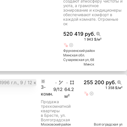
выдержанные спокойные
пастельные тона обоев
создают атмосферу чистоты и
уюта, а грамотное
зонирование и кондиционеры
обеспечивают комфорт в
каждой комнате. Огромные
ок
520 419 руб.
1 943 $/м²
Фрунзенский
район
Минская
обл.
Сухаревская ул
, 68
Минск
255 200 руб.
3
-
1 358 $/м²
9
/12
64.2
комн.
м²
Продажа
трехкомнатной
квартиры
в Бресте, ул.