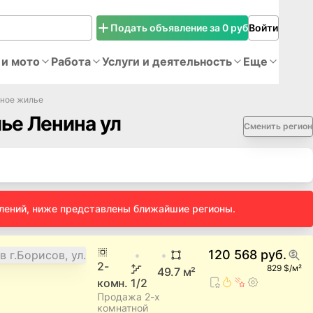
Подать объявление за 0 руб
Войти
 и мото
Работа
Услуги и деятельность
Еще
чное жилье
ье Ленина ул
Сменить регион
влений, ниже представлены ближайшие регионы.
120 568 руб.
2
-
829 $/м²
49.7
м²
комн.
1
/2
Продажа 2-х
комнатной