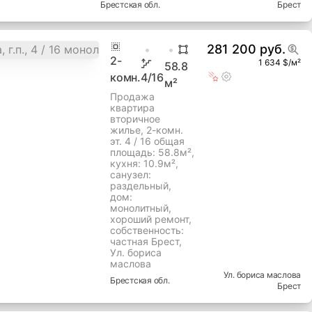
Волгоградская
Московский
район
Волгоградская ул
Брестская
обл.
Брест
281 200 руб.
2
-
1 634 $/м²
58.8
комн.
4
/16
м²
Продажа
квартира
вторичное
жилье, 2-комн.
эт. 4 / 16 общая
площадь: 58.8м²,
кухня: 10.9м²,
cанузел:
раздельный,
дом:
монолитный,
хороший ремонт,
собственность:
частная Брест,
Ул. бориса
маслова
Ул. бориса маслова
Брестская
обл.
Брест