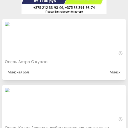
Опель Астра G куплю
Минская
обл.
Минск
Опель Кадет Аскона в любом состоянии куплю на зч