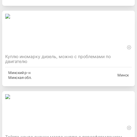
Куплю иномарку дизель, можно с проблемами по
двигателю
Минский
р-н
Минск
Минская
обл.
Тойота хонда сузуки мазда куплю с переоформлением