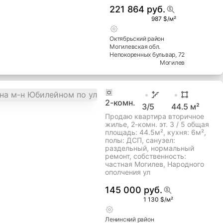
год, хороший ремонт,
собственность: частная
Могилев, Краснозвездная ул
164 500 руб.
1 299 $/м²
Ленинский
район
Могилевская
обл.
Краснозвездная ул
, 48
Могилев
3
-комн.
9
/11
76.5
м²
Продается 3-х комнатная
квартира на бульваре
Непокоренных.
221 864 руб.
987 $/м²
Октябрьский
район
Могилевская
обл.
Непокоренных бульвар
, 72