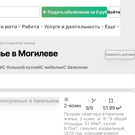
Подать объявление за 0 руб
Войти
 и мото
Работа
Услуги и деятельность
Еще
ир вторичное жилье
ье в Могилеве
Сменить регион
й
С большой кухней
С мебелью
С балконом
2
-комн.
9
/9
51.99
м²
Продаю квартира вторичное
жилье, 2-комн. эт. 9 / 9 общая
площадь: 51.99м², кухня:
8.15м², cанузел: раздельный,
1978 год, хороший ремонт,