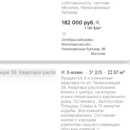
собственность: частная
Могилев, Непокоренных
бульвар
182 000 руб.
1 191 $/м²
Октябрьский
район
Могилевская
обл.
Непокоренных бульвар
, 68
Могилев
3
-комн.
2
/5
57
м²
Продается 3-х комнатная
квартира по ул. Челюскинцев
39. Квартира расположена
близко к центру, на втором
этаже пятиэтажного кирпичного
дома. Остановка , Белгосстрах.
Площадь Славы в 15 минутах
ходьбы. Все комнаты
изолированные. Состояние
жилое с хорошим
ремонтом.санузел совмещен,
обложен плиткой. *