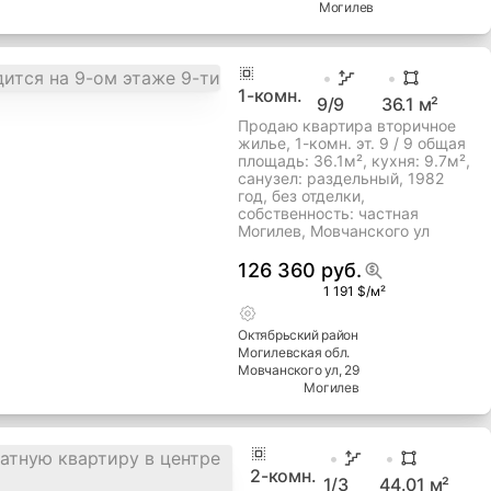
собственность: частная
Могилев, Пушкинский просп
191 009 руб.
1 972 $/м²
Октябрьский
район
Могилевская
обл.
Пушкинский просп
, 36
Могилев
1
-комн.
9
/9
36.1
м²
Продаю квартира вторичное
жилье, 1-комн. эт. 9 / 9 общая
площадь: 36.1м², кухня: 9.7м²,
cанузел: раздельный, 1982
год, без отделки,
собственность: частная
Могилев, Мовчанского ул
126 360 руб.
1 191 $/м²