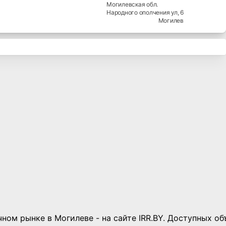
Могилев
2
-комн.
3
/5
44.5
м²
Продаю квартира вторичное
жилье, 2-комн. эт. 3 / 5 общая
площадь: 44.5м², кухня: 6м²,
полы: ДСП, cанузел:
раздельный, нормальный
ремонт, собственность:
частная Могилев, Народного
ополчения ул
145 000 руб.
1 130 $/м²
Ленинский
район
Могилевская
обл.
Народного ополчения ул
, 6
Могилев