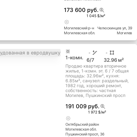
173 600 руб.
1 045 $/м²
Могилевский
р-н
Челюскинцев ул
, 39
Могилевская
обл.
Могилев
1
-комн.
6
/7
32.96
м²
Продаю квартира вторичное
жилье, 1-комн. эт. 6 / 7 общая
площадь: 32.96м², кухня:
6.85м², cанузел: раздельный,
1982 год, хороший ремонт,