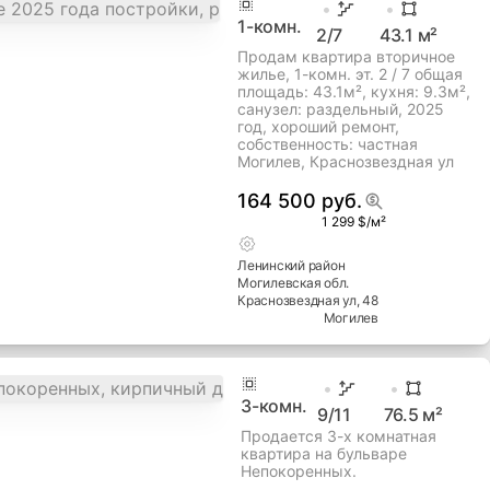
Витебский, дом 9
154 277 руб.
891 $/м²
Октябрьский
район
Витебский просп
, 9
Могилевская
обл.
Могилев
1
-комн.
2
/7
43.1
м²
Продам квартира вторичное
жилье, 1-комн. эт. 2 / 7 общая
площадь: 43.1м², кухня: 9.3м²,
cанузел: раздельный, 2025