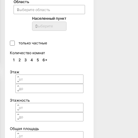
Область
Населенный пункт
Выберите
только частные
Количество комнат
1
2
3
4
5
6+
Этаж
Этажность
Общая площадь