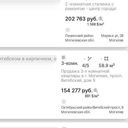
Октябрьский
район
Могилевская
обл.
Мовчанского ул
, 29
Могилев
2
-комн.
1
/3
44.01
м²
2 -комнатная сталинка с
ремонтом - центр города!
202 763 руб.
1 568 $/м²
Ленинский
район
Маркса ул
, 28
Могилевская
обл.
Могилев
3
-комн.
4
/5
58.9
м²
Продажа 3-х комнатной
квартиры в г. Могилеве, просп.