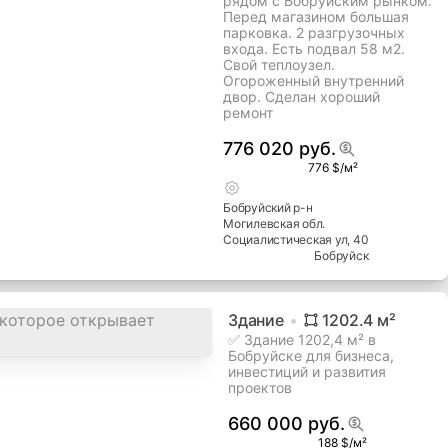
Бобруйск
Магазин
360.9
м²
1
Продается торговое
помещение в самом центре
города на торговой улице и
рядом с Бобруйским рынком.
Перед магазином большая
парковка. 2 разгрузочных
входа. Есть подвал 58 м2.
Свой теплоузел.
Огороженный внутренний
двор. Сделан хороший
ремонт
776 020 руб.
776 $/м²
Бобруйский
р-н
Могилевская
обл.
Социалистическая ул
, 40
Бобруйск