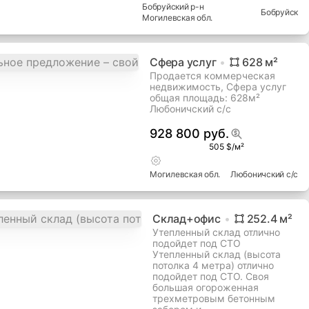
Производство
1200
м²
Продам коммерческая
недвижимость,
Производство общая
площадь: 1200м² Бобруйск
Бобруйский
р-н
Бобруйск
Могилевская
обл.
Сфера услуг
628
м²
Продается коммерческая
недвижимость, Сфера услуг
общая площадь: 628м²
Любоничский с/с
928 800 руб.
505 $/м²
Могилевская
обл.
Любоничский с/с