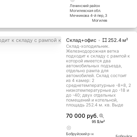
Офис
372.2
м²
✅ Продаётся этаж 372,2 м² с
арендатором и усиленной
инженерией у Дворца
гимнастики и ТЦ «Крыница»
523 000 руб.
480 $/м²
Ленинский
район
Могилевская
обл.
Мечникова 4-й пер
, 3
Могилев
Склад+офис
252.4
м²
Склад-холодильник.
Железнодорожная ветка
подходит к складу с рампой к
которой имеется два
автомобильных подъезда,
отдельно рампа для
автомобилей. Склад состоит
из 4 камер: 2
среднетемпературные -8+8, 2