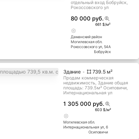
отдельный вход Бобруйск,
Рокоссовского ул
80 000 руб.
661 $/м²
Даманский
район
Могилевская
обл.
Рокоссовского ул
, 54А
Бобруйск
Здание
739.5
м²
Продам коммерческая
недвижимость, Здание общая
площадь: 739.5м² Осиповичи,
Интернациональная ул
1 305 000 руб.
603 $/м²
Могилевская
обл.
Интернациональная ул
, 6
Осиповичи