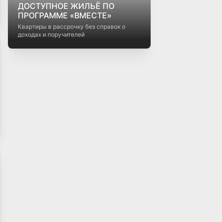
Кредиты на недвижимость в
Беларуси: как выбрать
выгодный вариант
как выбрать выгодный вариант
Первая в РБ онлайн-сделка
купли-продажи
недвижимости!
впервые в истории состоялась онлайн-
сделка купли-продажи недвижимости в
разных городах