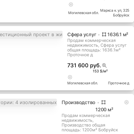
Здание
1202.4
м²
✅ Здание 1202,4 м² в
Бобруйске для бизнеса,
инвестиций и развития
проектов
660 000 руб.
188 $/м²
Маркса к. ул
, 325
Могилевская
обл.
Бобруйск
Сфера услуг
1636.1
м²
Продам коммерческая
недвижимость, Сфера услуг
общая площадь: 1636.1м²
Проточное д
731 600 руб.
153 $/м²
Могилевская
обл.
Проточное д