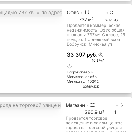
Офис
C
737
м²
класс
Продается коммерческая
недвижимость, Офис общая
площадь: 737м², C класс, 25-
пом., эт. 1 отдельный вход
Бобруйск, Минская ул
33 397 руб.
16 $/м²
Бобруйский
р-н
Могилевская
обл.
Минская ул
, 102/12