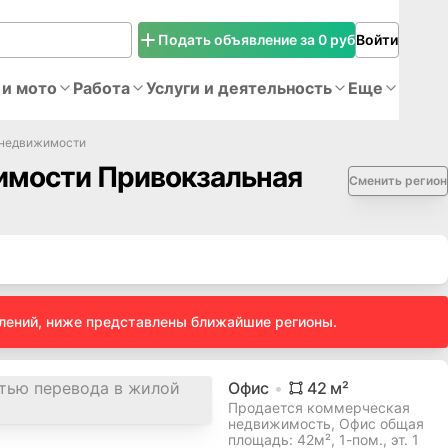
Подать объявление за 0 руб
Войти
 и мото
Работа
Услуги и деятельность
Еще
 недвижимости
мости Привокзальная
Сменить регион
влений, ниже представлены ближайшие регионы.
Офис
42
м²
Продается коммерческая
недвижимость, Офис общая
площадь: 42м², 1-пом., эт. 1