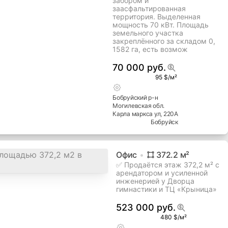
Склад+офис
252.4
м²
Утепленный склад отлично
подойдет под СТО
Утепленный склад (высота
потолка 4 метра) отлично
подойдет под СТО. Своя
большая огороженная
трехметровым бетонным
забором и
заасфальтированная
территория. Выделенная
мощность 70 кВт. Площадь
земельного участка
закреплённого за складом 0,
1582 га, есть возмож
70 000 руб.
95 $/м²
Бобруйский
р-н
Могилевская
обл.
Карла маркса ул
, 220А
Бобруйск