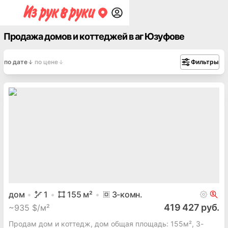
Продажа домов и коттеджей в аг Юзуфове
по дате
по цене
Фильтры
дом
1
155
м²
3
-комн.
419 427 руб.
~
935 $/м²
Продам дом и коттедж, дом общая площадь: 155м², 3-