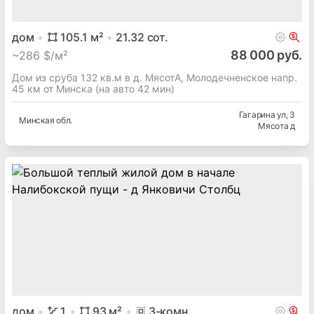
дом
105.1
м²
21.32
сот.
88 000 руб.
~
286 $/м²
Дом из сруба 132 кв.м в д. МясотА, Молодечненское напр.
45 км от Минска (на авто 42 мин)
Гагарина ул
, 3
Минская
обл.
Мясота д
дом
1
93
м²
3
-комн.