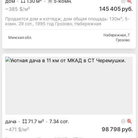
дом
130
м²
5
-комн.
145 405 руб.
~
385 $/м²
Продается дом и коттедж, дом общая площадь: 130м², 5-
комн. 29 сот., 1995 год Грозово, Набережная
Набережная
, 7
Минская
обл.
Грозово
дача
71.7
м²
7.34
сот.
98 798 руб.
~
471 $/м²