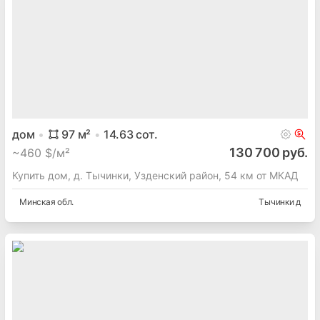
дом
97
м²
14.63
сот.
130 700 руб.
~
460 $/м²
Купить дом, д. Тычинки, Узденский район, 54 км от МКАД
Минская
обл.
Тычинки д