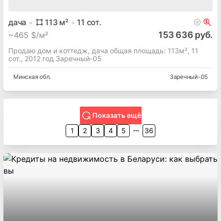
дача
113
м²
11
сот.
153 636 руб.
~
465 $/м²
Продаю дом и коттедж, дача общая площадь: 113м², 11
сот., 2012 год Заречный-05
Минская
обл.
Заречный-05
Показать ещё
1
2
3
4
5
36