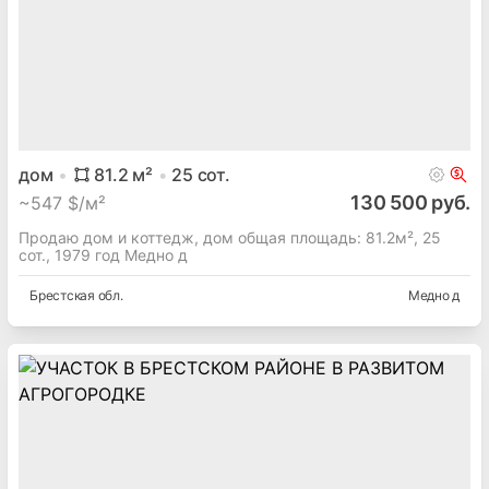
дом
81.2
м²
25
сот.
130 500 руб.
~
547 $/м²
Продаю дом и коттедж, дом общая площадь: 81.2м², 25
сот., 1979 год Медно д
Брестская
обл.
Медно д