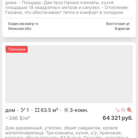
дома: - Площадь: Две просторные комнаты, кухня
площадью 18 квадратных метров и санузел. - Отопление:
Газовое, что обеспечивает тепло и комфорт в холодное
Борисовский
р-н
Восточная ул
Минская
обл.
Борисов
Премиум
дом
1
63.5
м²
3
-комн.
64 321 руб.
~
346 $/м²
Дом деревянный, утеплен, обшит сайдингом, кровля
металлочерепица. Три комнаты, кухня, с/у, прихожая,
веранда, общая площадь 63.9 кв.м. Окна пвх, москитные