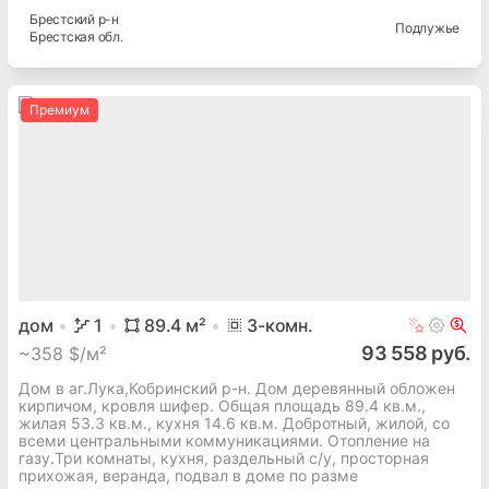
Брестский
р-н
Подлужье
Брестская
обл.
Премиум
дом
1
89.4
м²
3
-комн.
93 558 руб.
~
358 $/м²
Дом в аг.Лука,Кобринский р-н. Дом деревянный обложен
кирпичом, кровля шифер. Общая площадь 89.4 кв.м.,
жилая 53.3 кв.м., кухня 14.6 кв.м. Добротный, жилой, со
всеми центральными коммуникациями. Отопление на
газу.Три комнаты, кухня, раздельный с/у, просторная
прихожая, веранда, подвал в доме по разме