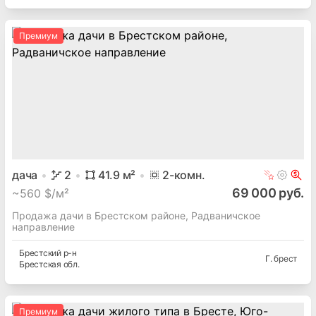
Премиум
дача
2
41.9
м²
2
-комн.
69 000 руб.
~
560 $/м²
Продажа дачи в Брестском районе, Радваничское
направление
Брестский
р-н
Г. брест
Брестская
обл.
Премиум