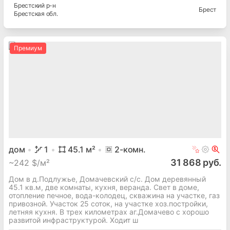
Брестский
р-н
Брест
Брестская
обл.
Премиум
дом
1
45.1
м²
2
-комн.
31 868 руб.
~
242 $/м²
Дом в д.Подлужье, Домачевский с/с. Дом деревянный
45.1 кв.м, две комнаты, кухня, веранда. Свет в доме,
отопление печное, вода-колодец, скважина на участке, газ
привозной. Участок 25 соток, на участке хоз.постройки,
летняя кухня. В трех километрах аг.Домачево с хорошо
развитой инфраструктурой. Ходит ш