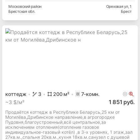
Московский
район
Ореховая ул
, 1
Брестская
обл.
Брест
коттедж
3
200
м²
7
-комн.
1 851 руб.
~
3 $/м²
Продаётся коттедж в Республике Беларусь,25 км от
Могилёва,Дрибинское направление,в агрогородке
Пудовня,благоустроенный,всё центральное,за
исключением отопления(отопление газовое
индивидуальное-газовый котёл) ,в 3-х уровнях, 1 этаж,зал
27кв.м.,спальня 20кв.м.,кухня 18кв.м.санузел с душевой