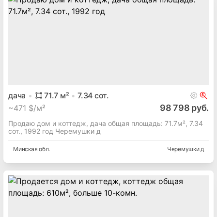
дача
71.7
м²
7.34
сот.
98 798 руб.
~
471 $/м²
Продаю дом и коттедж, дача общая площадь: 71.7м², 7.34
сот., 1992 год Черемушки д
Минская
обл.
Черемушки д