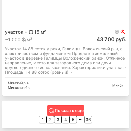
участок
15
м²
43 700 руб.
~
1 000 $/м²
Участок 14.88 соток у реки, Галимцы, Воложинский р-н, с
электричеством и фундаментом Продаётся земельный
участок в деревне Галимцы Воложенский район. Отличное
направление, место для загородного дома или дачи
круглогодичного использования. Характеристики участка: ·
Площадь: 14.88 соток (ровный). ·
Минский
р-н
Минск
Минская
обл.
Показать ещё
1
2
3
4
5
36