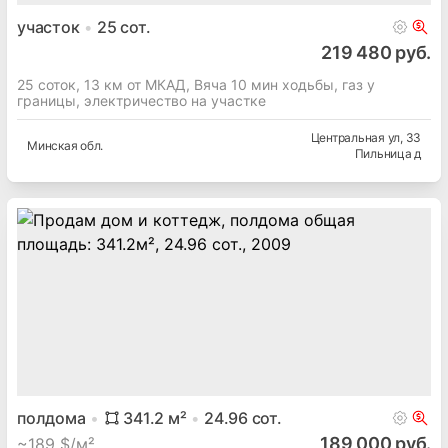
участок
25
сот.
219 480 руб.
25 соток, 13 км от МКАД, Вяча 10 мин ходьбы, газ у
границы, электричество на участке
Центральная ул
, 33
Минская
обл.
Пильница д
полдома
341.2
м²
24.96
сот.
189 000 руб.
~
189 $/м²