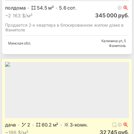
полдома
54.5
м²
5.6
сот.
345 000 руб.
~
2 163 $/м²
Продается 2-к квартира в блокированном жилом доме в
Фаниполе
Калинина ул
, 5
Минская
обл.
Фаниполь
дача
2
60.2
м²
3
-комн.
32 745 руб.
~
186 $/м²