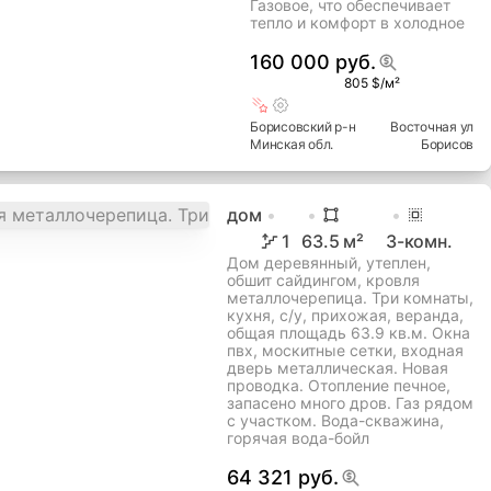
Газовое, что обеспечивает
тепло и комфорт в холодное
160 000 руб.
805 $/м²
Борисовский
р-н
Восточная ул
Минская
обл.
Борисов
дом
1
63.5
м²
3
-комн.
Дом деревянный, утеплен,
обшит сайдингом, кровля
металлочерепица. Три комнаты,
кухня, с/у, прихожая, веранда,
общая площадь 63.9 кв.м. Окна
пвх, москитные сетки, входная
дверь металлическая. Новая
проводка. Отопление печное,
запасено много дров. Газ рядом
с участком. Вода-скважина,
горячая вода-бойл
64 321 руб.