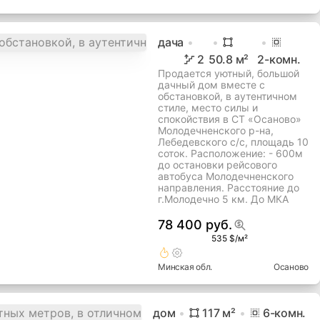
дача
2
50.8
м²
2
-комн.
Продается уютный, большой
дачный дом вместе с
обстановкой, в аутентичном
стиле, место силы и
спокойствия в СТ «Осаново»
Молодечненского р-на,
Лебедевского с/с, площадь 10
соток. Расположение: - 600м
до остановки рейсового
автобуса Молодечненского
направления. Расстояние до
г.Молодечно 5 км. До МКА
78 400 руб.
535 $/м²
Минская
обл.
Осаново
дом
117
м²
6
-комн.