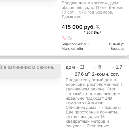
Продаю дом и коттедж, дом
общая площадь: 117м², 6-комн.
10 сот., 1979 год Борисов,
Дымки ул
415 000 руб.
1 207 $/м²
Борисовский
р-н
Дымки ул
Минская
обл.
Борисов
дом
6.7
67.6
м²
2
-комн.
сот.
Продается уютный дом в
Борисове, расположенный в
залинейном районе. Этот
готовый к проживанию дом
идеально подходит для
комфортной жизни.
Описание дома: - Площадь:
Две просторные комнаты,
кухня площадью 18
квадратных метров и
санузел. - Отопление: