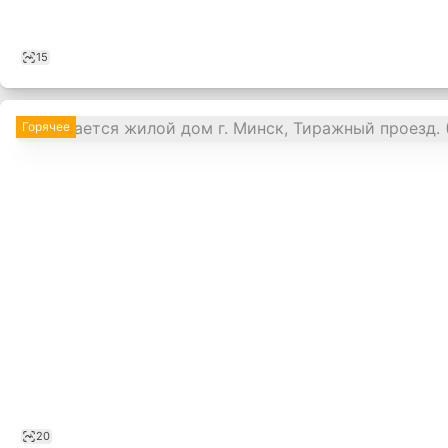
15
Горячее
,
20