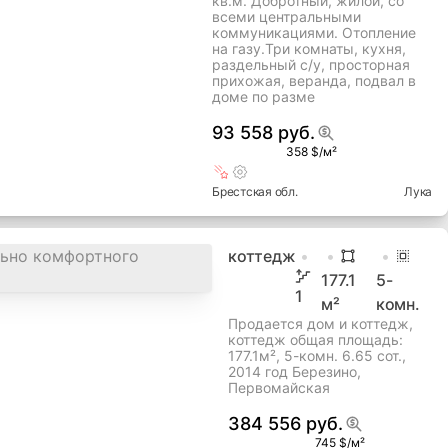
кв.м. Добротный, жилой, со
всеми центральными
коммуникациями. Отопление
на газу.Три комнаты, кухня,
раздельный с/у, просторная
прихожая, веранда, подвал в
доме по разме
93 558 руб.
358 $/м²
Брестская
обл.
Лука
коттедж
177.1
5
-
1
м²
комн.
Продается дом и коттедж,
коттедж общая площадь:
177.1м², 5-комн. 6.65 сот.,
2014 год Березино,
Первомайская
384 556 руб.
745 $/м²