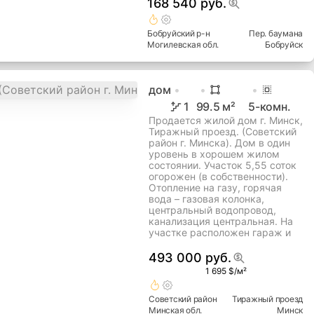
168 540 руб.
Бобруйский
р-н
Пер. баумана
Могилевская
обл.
Бобруйск
дом
1
99.5
м²
5
-комн.
Продается жилой дом г. Минск,
Тиражный проезд. (Советский
район г. Минска). Дом в один
уровень в хорошем жилом
состоянии. Участок 5,55 соток
огорожен (в собственности).
Отопление на газу, горячая
вода – газовая колонка,
центральный водопровод,
канализация центральная. На
участке расположен гараж и
493 000 руб.
1 695 $/м²
Советский
район
Тиражный проезд
Минская
обл.
Минск