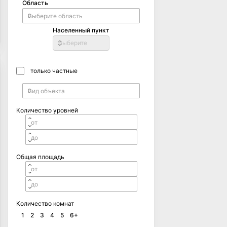
Область
Населенный пункт
Выберите
только частные
Количество уровней
Общая площадь
Количество комнат
1
2
3
4
5
6+