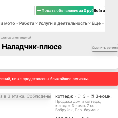
Подать объявление за 0 руб
Войти
 и мото
Работа
Услуги и деятельность
Еще
 домов и коттеджей
т Наладчик-плюсе
Сменить регион
влений, ниже представлены ближайшие регионы.
коттедж
3
3
-комн.
Продажа дом и коттедж,
коттедж 3-комн. 7 сот.
Бобруйск, Пер. баумана