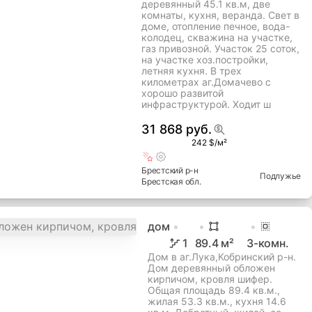
деревянный 45.1 кв.м, две
комнаты, кухня, веранда. Свет в
доме, отопление печное, вода-
колодец, скважина на участке,
газ привозной. Участок 25 соток,
на участке хоз.постройки,
летняя кухня. В трех
километрах аг.Домачево с
хорошо развитой
инфраструктурой. Ходит ш
31 868 руб.
242 $/м²
Брестский
р-н
Подлужье
Брестская
обл.
дом
1
89.4
м²
3
-комн.
Дом в аг.Лука,Кобринский р-н.
Дом деревянный обложен
кирпичом, кровля шифер.
Общая площадь 89.4 кв.м.,
жилая 53.3 кв.м., кухня 14.6