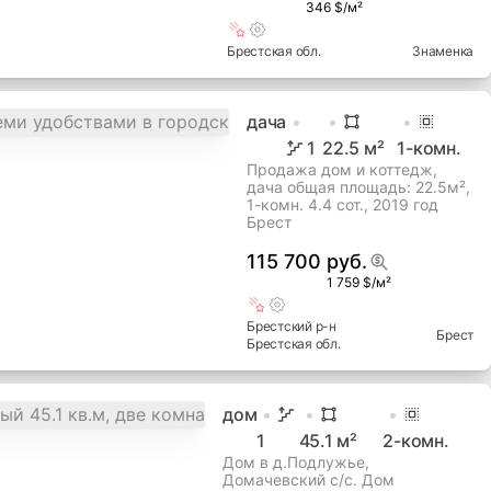
346 $/м²
Брестская
обл.
Знаменка
дача
1
22.5
м²
1
-комн.
Продажа дом и коттедж,
дача общая площадь: 22.5м²,
1-комн. 4.4 сот., 2019 год
Брест
115 700 руб.
1 759 $/м²
Брестский
р-н
Брест
Брестская
обл.
дом
1
45.1
м²
2
-комн.
Дом в д.Подлужье,
Домачевский с/с. Дом