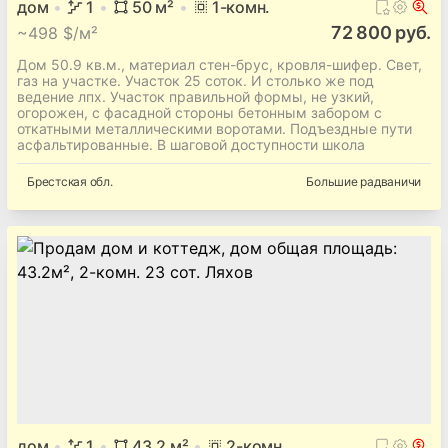
Центральная ул
, 1
Брестская
обл.
Ставок д
дом
1
50
м²
1
-комн.
72 800 руб.
~
498 $/м²
Дом 50.9 кв.м., материал стен-брус, кровля-шифер. Свет,
газ на участке. Участок 25 соток. И столько же под
ведение лпх. Участок правильной формы, не узкий,
огорожен, с фасадной стороны бетонным забором с
откатными металлическими воротами. Подъездные пути
асфальтированные. В шаговой доступности школа