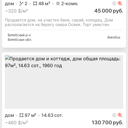
Гродненский
р-н
Ст конкурент-каменка
Гродненская
обл.
Гродно
дом
2
48
м²
2
-комн.
45 000 руб.
~
320 $/м²
Продается дом, на участке баня, сарай, колодец. Дом
располагается на берегу озера Освея. Торг уместен
Витебский
р-н
Витебск
Витебская
обл.