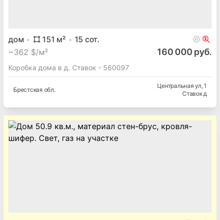
62 000 руб.
~
565 $/м²
Садовый домик Ст Берёзка - 560100
Брестская
обл.
Стытычево д
дом
151
м²
15
сот.
160 000 руб.
~
362 $/м²
Коробка дома в д. Ставок - 560097