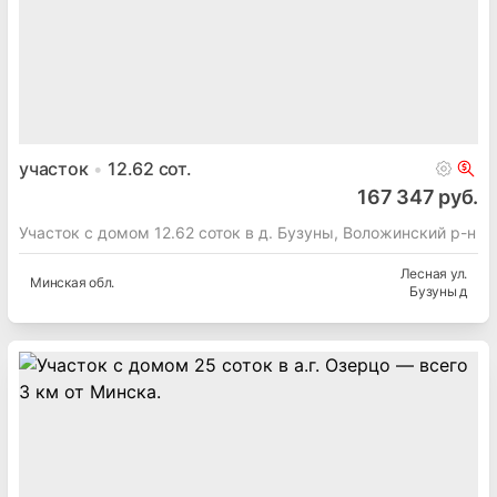
дача
46
м²
10
сот.
66 000 руб.
~
490 $/м²
Продажа дачи, с/т. Черемушки-Люкс
Минская
обл.
Черемушки-люкс
участок
12.62
сот.