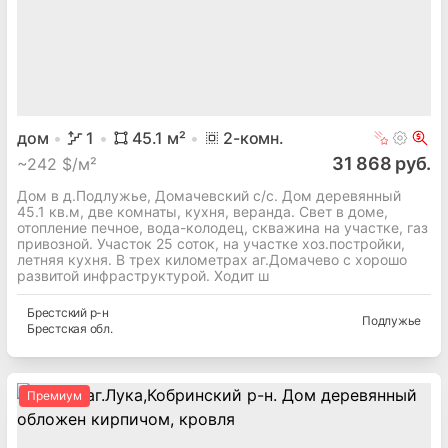
дом
1
45.1
м²
2
-комн.
31 868 руб.
~
242 $/м²
Дом в д.Подлужье, Домачевский с/с. Дом деревянный
45.1 кв.м, две комнаты, кухня, веранда. Свет в доме,
отопление печное, вода-колодец, скважина на участке, газ
привозной. Участок 25 соток, на участке хоз.постройки,
летняя кухня. В трех километрах аг.Домачево с хорошо
развитой инфраструктурой. Ходит ш
Брестский
р-н
Подлужье
Брестская
обл.
Премиум