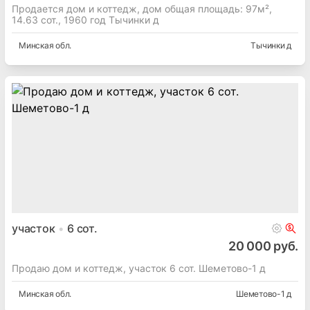
дом
97
м²
14.63
сот.
130 700 руб.
~
460 $/м²
Продается дом и коттедж, дом общая площадь: 97м²,
14.63 сот., 1960 год Тычинки д
Минская
обл.
Тычинки д