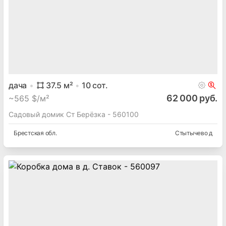
дом
130
м²
8
сот.
358 000 руб.
~
941 $/м²
Продам дом и коттедж, дом общая площадь: 130м², 8 сот.,
2026 год Брест, Скрипникова ул
Московский
район
Скрипникова ул
, 1
Брестская
обл.
Брест
дача
37.5
м²
10
сот.