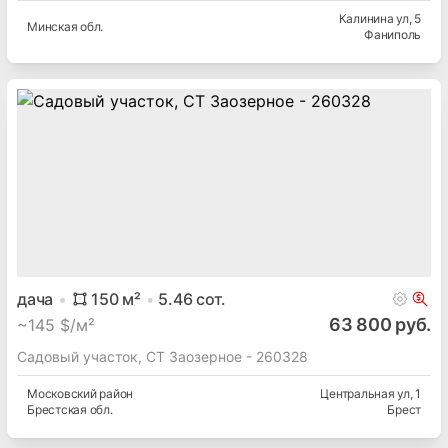
полдома
54.5
м²
5.6
сот.
345 000 руб.
~
2 163 $/м²
Продается 2-к квартира в блокированном жилом доме в
Фаниполе
Калинина ул
, 5
Минская
обл.
Фаниполь