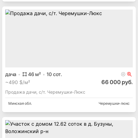
участок
6
сот.
20 000 руб.
Продаю дом и коттедж, участок 6 сот. Шеметово-1 д
Минская
обл.
Шеметово-1 д