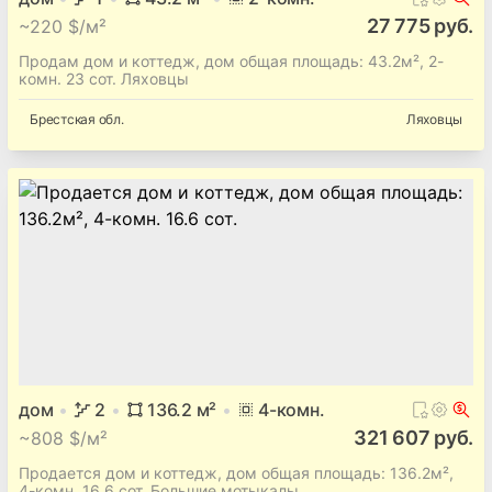
Брестская
обл.
Большие радваничи
дом
1
43.2
м²
2
-комн.
27 775 руб.
~
220 $/м²
Продам дом и коттедж, дом общая площадь: 43.2м², 2-
комн. 23 сот. Ляховцы
Брестская
обл.
Ляховцы