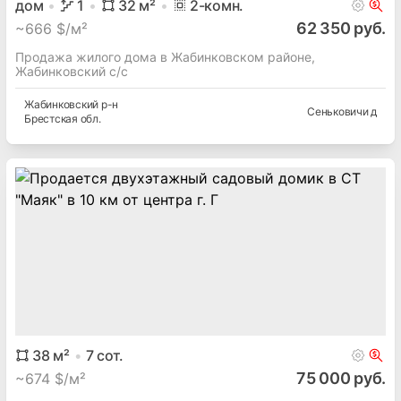
Минская
обл.
Озерцо д
дом
1
32
м²
2
-комн.
62 350 руб.
~
666 $/м²
Продажа жилого дома в Жабинковском районе,
Жабинковский с/с
Жабинковский
р-н
Сеньковичи д
Брестская
обл.