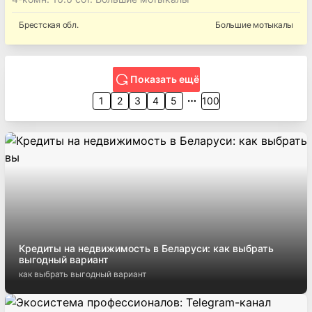
дом
2
136.2
м²
4
-комн.
321 607 руб.
~
808 $/м²
Продается дом и коттедж, дом общая площадь: 136.2м²,
4-комн. 16.6 сот. Большие мотыкалы
Брестская
обл.
Большие мотыкалы
Показать ещё
1
2
3
4
5
100