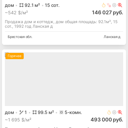
дом
92.1
м²
15
сот.
146 027 руб.
~
542 $/м²
Продажа дом и коттедж, дом общая площадь: 92.1м², 15
сот., 1992 год Ланская д
Брестская
обл.
Ланская д
Горячее
дом
1
99.5
м²
5
-комн.
493 000 руб.
~
1 695 $/м²