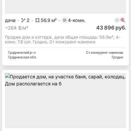
— 82,7 м2. Кровля — металлочерепица, окна и входная
дверь — стеклопакеты ПВХ, стены – блоки. В доме
выполнен качественный ремонт: стены выровне
Гродненская
обл.
Погораны
дача
2
56.9
м²
4
-комн.
43 896 руб.
~
264 $/м²
Продаю дом и коттедж, дача общая площадь: 56.9м², 4-
комн. 7.8 сот. Гродно, Ст конкурент-каменка