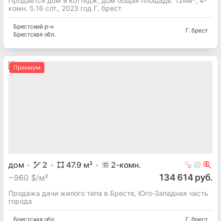
Продается дом и коттедж, дом общая площадь: 124м², 4-
комн. 5.16 сот., 2023 год Г. брест
Брестский
р-н
Г. брест
Брестская
обл.
Премиум
дом
2
47.9
м²
2
-комн.
134 614 руб.
~
960 $/м²
Продажа дачи жилого типа в Бресте, Юго-Западная часть
города
Брестская
обл.
Г. брест