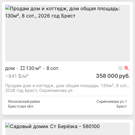
дача
150
м²
5.46
сот.
63 800 руб.
~
145 $/м²
Садовый участок, СТ Заозерное - 260328
Московский
район
Центральная ул
, 1
Брестская
обл.
Брест