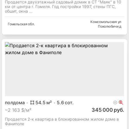
38
м²
7
сот.
75 000 руб.
~
674 $/м²
Продается двухэтажный садовый домик в СТ "Маяк" в 10
км от центра г. Гомеля. Год постройки 1997, стены ПГС,
обшит, окна ...
Комсомольская ул
Гомельская
обл.
Поколюбичи д