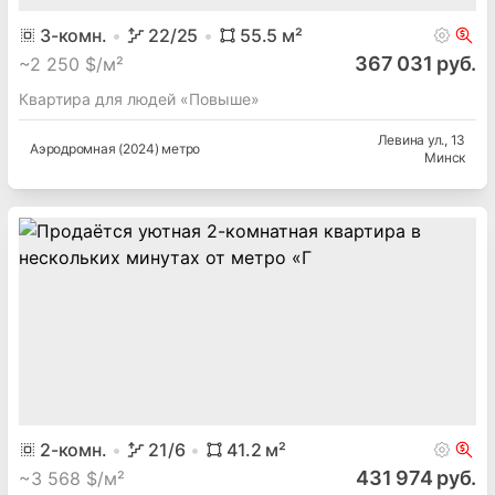
3
-комн.
22
/25
55.5
м²
367 031 руб.
~
2 250 $/м²
Квартира для людей «Повыше»
Левина ул.
, 13
Аэродромная (2024) метро
Минск
2
-комн.
21
/6
41.2
м²
431 974 руб.
~
3 568 $/м²