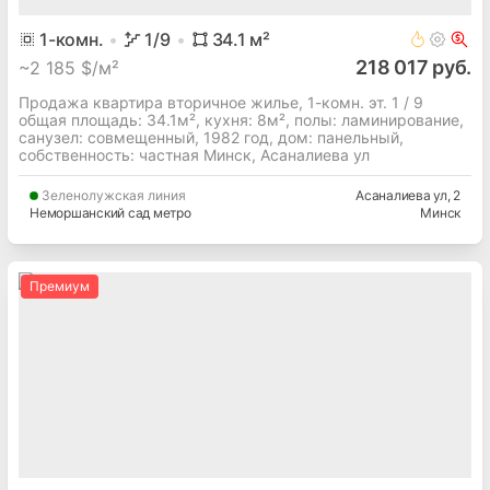
1
-комн.
1
/9
34.1
м²
218 017 руб.
~
2 185 $/м²
Продажа квартира вторичное жилье, 1-комн. эт. 1 / 9
общая площадь: 34.1м², кухня: 8м², полы: ламинирование,
cанузел: совмещенный, 1982 год, дом: панельный,
собственность: частная Минск, Асаналиева ул
Зеленолужская
линия
Асаналиева ул
, 2
Неморшанский сад метро
Минск
Премиум