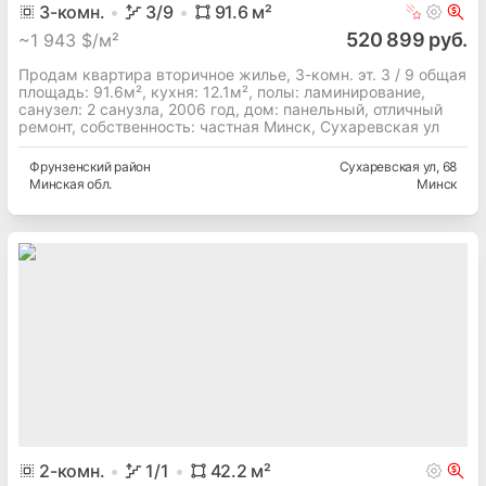
3
-комн.
3
/9
91.6
м²
520 899 руб.
~
1 943 $/м²
Продам квартира вторичное жилье, 3-комн. эт. 3 / 9 общая
площадь: 91.6м², кухня: 12.1м², полы: ламинирование,
cанузел: 2 санузла, 2006 год, дом: панельный, отличный
ремонт, собственность: частная Минск, Сухаревская ул
Фрунзенский
район
Сухаревская ул
, 68
Минская
обл.
Минск
2
-комн.
1
/1
42.2
м²