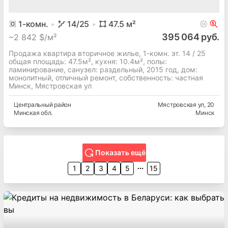
1
-комн.
14
/25
47.5
м²
395 064 руб.
~
2 842 $/м²
Продажа квартира вторичное жилье, 1-комн. эт. 14 / 25
общая площадь: 47.5м², кухня: 10.4м², полы:
ламинирование, cанузел: раздельный, 2015 год, дом:
монолитный, отличный ремонт, собственность: частная
Минск, Мястровская ул
Центральный
район
Мястровская ул
, 20
Минская
обл.
Минск
Показать ещё
1
2
3
4
5
15