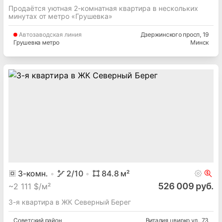
Продаётся уютная 2-комнатная квартира в нескольких
минутах от метро «Грушевка»
Автозаводская
линия
Дзержинского просп
, 19
Грушевка метро
Минск
3
-комн.
2
/10
84.8
м²
526 009 руб.
~
2 111 $/м²
3-я квартира в ЖК Северный Берег
Советский
район
Виталия цвирко ул.
, 73