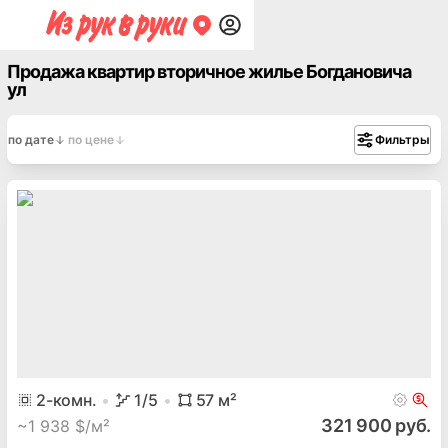
Продажа квартир вторичное жилье Богдановича
ул
по дате
по цене
Фильтры
2
-комн.
1
/5
57
м²
321 900 руб.
~
1 938 $/м²