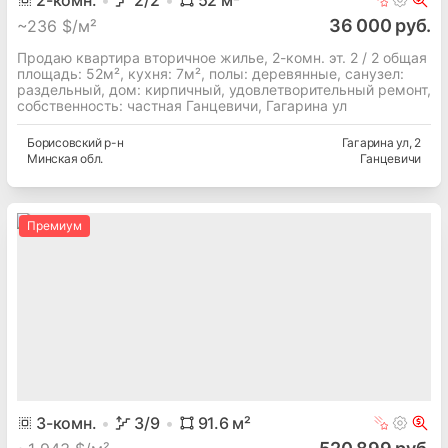
2
-комн.
2
/2
52
м²
36 000 руб.
~
236 $/м²
Продаю квартира вторичное жилье, 2-комн. эт. 2 / 2 общая
площадь: 52м², кухня: 7м², полы: деревянные, cанузел:
раздельный, дом: кирпичный, удовлетворительный ремонт,
собственность: частная Ганцевичи, Гагарина ул
Борисовский
р-н
Гагарина ул
, 2
Минская
обл.
Ганцевичи
Премиум
3
-комн.
3
/9
91.6
м²