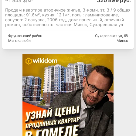
520 899 руб.
~
1 943 $/м²
Продам квартира вторичное жилье, 3-комн. эт. 3 / 9 общая
площадь: 91.6м², кухня: 12.1м², полы: ламинирование,
cанузел: 2 санузла, 2006 год, дом: панельный, отличный
ремонт, собственность: частная Минск, Сухаревская ул
Фрунзенский
район
Сухаревская ул
, 68
Минская
обл.
Минск