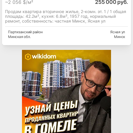
255 000 руб.
~
2 056 $/м²
Продам квартира вторичное жилье, 2-комн. эт. 1 / 1 общая
площадь: 42.2м², кухня: 6.8м², 1957 год, нормальный
ремонт, собственность: частная Минск, Ясная ул
Партизанский
район
Ясная ул
Минская
обл.
Минск