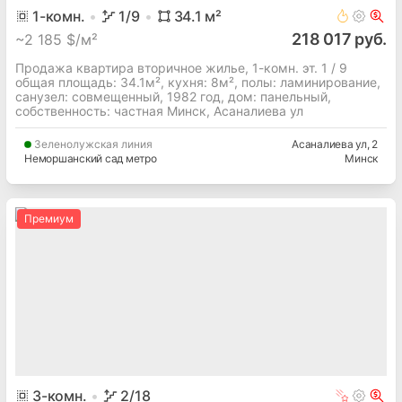
1
-комн.
1
/9
34.1
м²
218 017 руб.
~
2 185 $/м²
Продажа квартира вторичное жилье, 1-комн. эт. 1 / 9
общая площадь: 34.1м², кухня: 8м², полы: ламинирование,
cанузел: совмещенный, 1982 год, дом: панельный,
собственность: частная Минск, Асаналиева ул
Зеленолужская
линия
Асаналиева ул
, 2
Неморшанский сад метро
Минск
Премиум
3
-комн.
2
/18