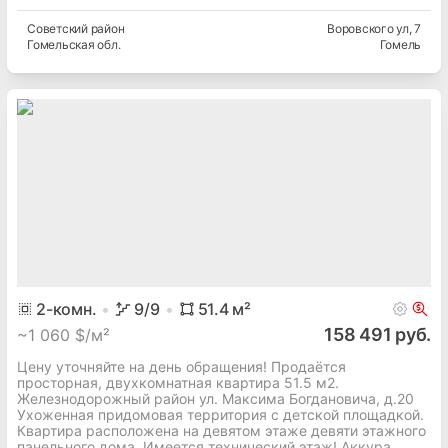
Советский
район
Воровского ул
, 7
Гомельская
обл.
Гомель
2
-комн.
9
/9
51.4
м²
158 491 руб.
~
1 060 $/м²
Цену уточняйте на день обращения! Продаётся
просторная, двухкомнатная квартира 51.5 м2.
Железнодорожный район ул. Максима Богдановича, д.20
Ухоженная придомовая территория с детской площадкой.
Квартира расположена на девятом этаже девяти этажного
панельного дома. Имеется технический этаж! Аккура