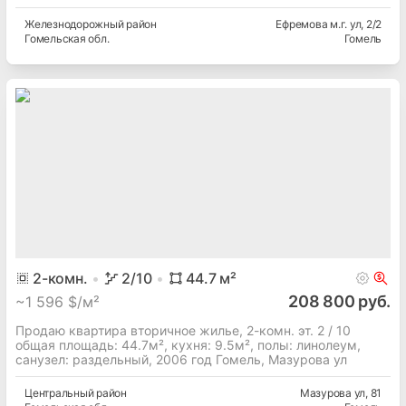
Железнодорожный
район
Ефремова м.г. ул
, 2/2
Гомельская
обл.
Гомель
2
-комн.
2
/10
44.7
м²
208 800 руб.
~
1 596 $/м²
Продаю квартира вторичное жилье, 2-комн. эт. 2 / 10
общая площадь: 44.7м², кухня: 9.5м², полы: линолеум,
cанузел: раздельный, 2006 год Гомель, Мазурова ул
Центральный
район
Мазурова ул
, 81