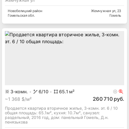
Жемчужная ул
Новобелицкий
район
Жемчужная ул
, 23
Гомельская
обл.
Гомель
3
-комн.
6
/10
65.1
м²
260 710 руб.
~
1 368 $/м²
Продается квартира вторичное жилье, 3-комн. эт. 6 / 10
общая площадь: 65.1м², кухня: 10.7м², cанузел:
раздельный, 2016 год, дом: панельный Гомель, Д.н.
пенязькова