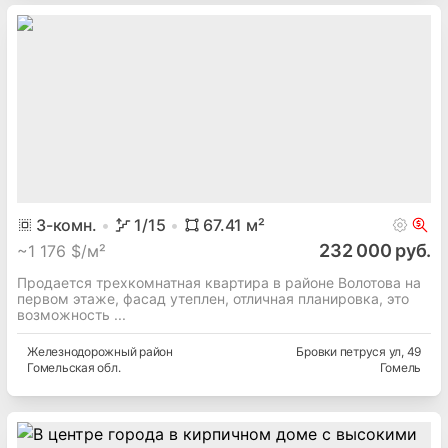
3
-комн.
1
/15
67.41
м²
232 000 руб.
~
1 176 $/м²
Продается трехкомнатная квартира в районе Волотова на
первом этаже, фасад утеплен, отличная планировка, это
возможность ...
Железнодорожный
район
Бровки петруся ул
, 49
Гомельская
обл.
Гомель