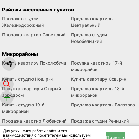
Районы населенных пунктов
Продажа студии
Продажа квартиры
Железнодорожный
Центральный
Продажа квартир Советский
Продажа студии
Новобелицкий
Микрорайоны
Купить квартиру Поколюбичи
Покупка квартиры 17-й
микрорайон
Купить студию Нов. р-н
Купить квартиру Сов. р-н
Покупка квартиры Старый
Продажа квартиры 18-й
аэродром
микрорайон
Купить студию 19-й
Продажа квартиры Волотова
микрорайон
Продажа квартир Любенский
Продажа студии Речицкий
Покупка квартиры
Покупка квартиры Шведская
Для улучшения работы сайта и его
взаимодействия с посетителем мы используем
Фестивальный
горка
Принять