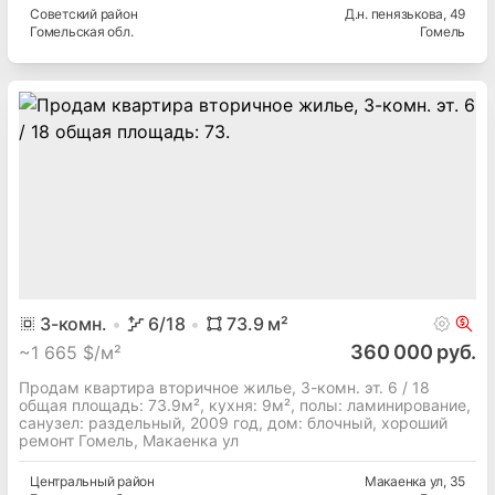
Советский
район
Д.н. пенязькова
, 49
Гомельская
обл.
Гомель
3
-комн.
6
/18
73.9
м²
360 000 руб.
~
1 665 $/м²
Продам квартира вторичное жилье, 3-комн. эт. 6 / 18
общая площадь: 73.9м², кухня: 9м², полы: ламинирование,
cанузел: раздельный, 2009 год, дом: блочный, хороший
ремонт Гомель, Макаенка ул
Центральный
район
Макаенка ул
, 35