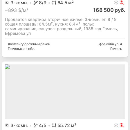
3
-комн.
8
/9
64.5
м²
168 500 руб.
~
893 $/м²
Продается квартира вторичное жилье, 3-комн. эт. 8 / 9
общая площадь: 64.5м², кухня: 8.4м², полы:
ламинирование, cанузел: раздельный, 1985 год Гомель,
Ефремова ул
Железнодорожный
район
Ефремова ул
, 4
Гомельская
обл.
Гомель
3
-комн.
4
/5
55.72
м²