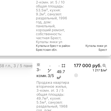
2-комн. эт. 5 / 10
общая площадь:
53.5м², кухня:
9.2м², cанузел:
раздельный, 1996
год, дом:
панельный,
хороший ремонт,
собственность:
частная Брест,
Купалы янки ул
Купалы и брест-в
район
Купалы янки ул
Брестская
обл.
Брест
177 000 руб.
3
-
1 217 $/м²
49.7
комн.
3
/5
м²
Продажа квартира
вторичное жилье,
3-комн. эт. 3 / 5
общая площадь:
49.7м², кухня:
5.5м², cанузел:
раздельный, 1968
год, дом: