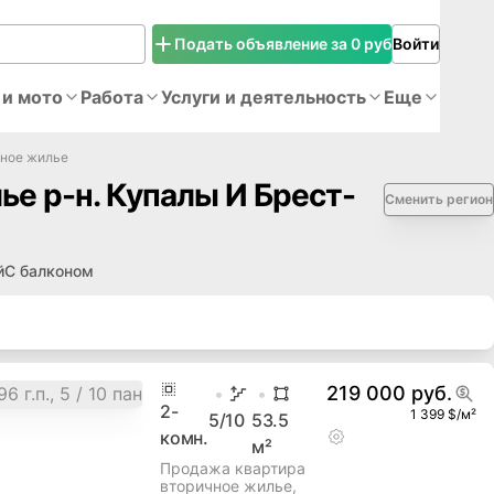
Подать объявление за 0 руб
Войти
 и мото
Работа
Услуги и деятельность
Еще
чное жилье
е р-н. Купалы И Брест-
Сменить регион
й
С балконом
219 000 руб.
2
-
1 399 $/м²
5
/10
53.5
комн.
м²
Продажа квартира
вторичное жилье,