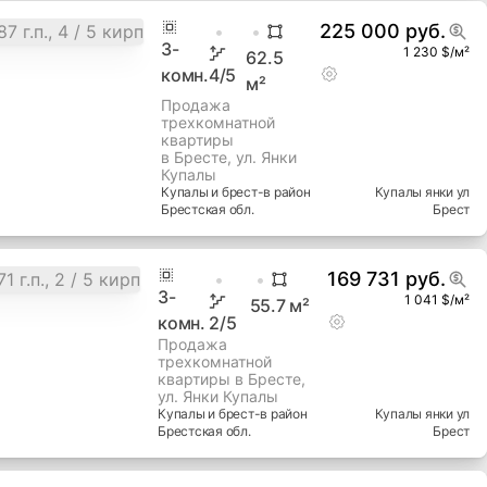
225 000 руб.
3
-
1 230 $/м²
62.5
комн.
4
/5
м²
Продажа
трехкомнатной
квартиры
в Бресте, ул. Янки
Купалы
Купалы и брест-в
район
Купалы янки ул
Брестская
обл.
Брест
169 731 руб.
3
-
1 041 $/м²
55.7
м²
комн.
2
/5
Продажа
трехкомнатной
квартиры в Бресте,
ул. Янки Купалы
Купалы и брест-в
район
Купалы янки ул
Брестская
обл.
Брест