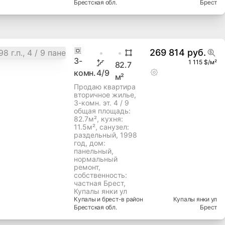
Брестская
обл.
Брест
269 814 руб.
3
-
1 115 $/м²
82.7
комн.
4
/9
м²
Продаю квартира
вторичное жилье,
3-комн. эт. 4 / 9
общая площадь:
82.7м², кухня:
11.5м², cанузел:
раздельный, 1998
год, дом:
панельный,
нормальный
ремонт,
собственность:
частная Брест,
Купалы янки ул
Купалы и брест-в
район
Купалы янки ул
Брестская
обл.
Брест