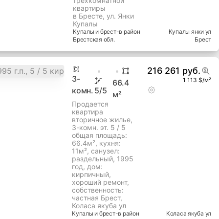
трехкомнатной
квартиры
в Бресте, ул. Янки
Купалы
Купалы и брест-в
район
Купалы янки ул
Брестская
обл.
Брест
216 261 руб.
3
-
1 113 $/м²
66.4
комн.
5
/5
м²
Продается
квартира
вторичное жилье,
3-комн. эт. 5 / 5
общая площадь:
66.4м², кухня:
11м², cанузел:
раздельный, 1995
год, дом:
кирпичный,
хороший ремонт,
собственность:
частная Брест,
Коласа якуба ул
Купалы и брест-в
район
Коласа якуба ул