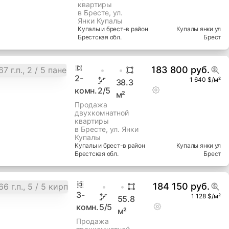
квартиры
в Бресте, ул.
Янки Купалы
Купалы и брест-в
район
Купалы янки ул
Брестская
обл.
Брест
183 800 руб.
2
-
1 640 $/м²
38.3
комн.
2
/5
м²
Продажа
двухкомнатной
квартиры
в Бресте, ул. Янки
Купалы
Купалы и брест-в
район
Купалы янки ул
Брестская
обл.
Брест
184 150 руб.
3
-
1 128 $/м²
55.8
комн.
5
/5
м²
Продажа