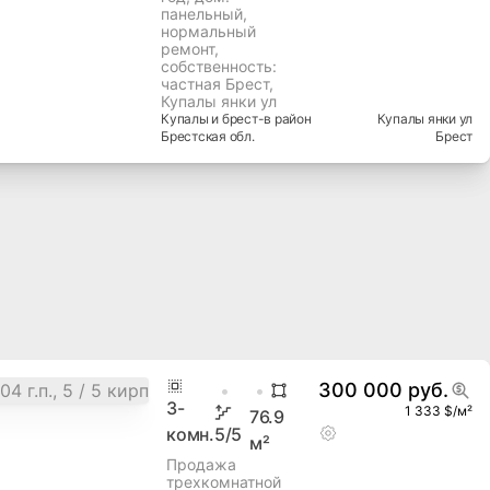
панельный,
нормальный
ремонт,
собственность:
частная Брест,
Купалы янки ул
Купалы и брест-в
район
Купалы янки ул
Брестская
обл.
Брест
300 000 руб.
3
-
1 333 $/м²
76.9
комн.
5
/5
м²
Продажа
трехкомнатной