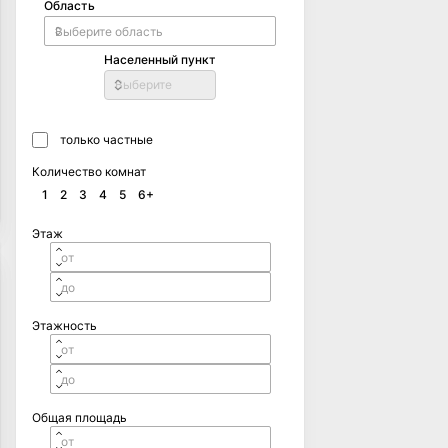
Область
Населенный пункт
Выберите
только частные
Количество комнат
1
2
3
4
5
6+
Этаж
Этажность
Общая площадь