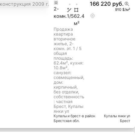
166 220 руб.
2
-
910 $/м²
комн.
1
/5
62.4
м²
Продажа
квартира
вторичное
жилье, 2-
комн. эт. 1 / 5
общая
площадь:
62.4м², кухня:
10.8м²,
cанузел:
совмещенный,
дом:
кирпичный,
без отделки,
собственность
: частная
Брест, Купалы
янки ул
Купалы и брест-в
район
Купалы янки ул
Брестская
обл.
Брест