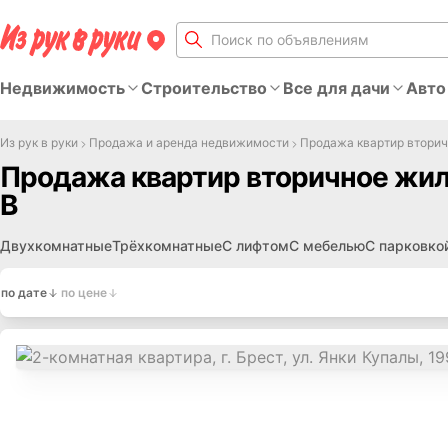
Недвижимость
Строительство
Все для дачи
Авто
Из рук в руки
Продажа и аренда недвижимости
Продажа квартир втори
Продажа квартир вторичное жиль
В
Двухкомнатные
Трёхкомнатные
С лифтом
С мебелью
С парковко
по дате
по цене