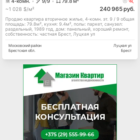
4
-комн.
9
/9
79.8
м²
240 965 руб.
~
1 028 $/м²
Продаю квартира вторичное жилье, 4-комн. эт. 9 / 9 общая
площадь: 79.8м², кухня: 9.4м², полы: паркет, cанузел:
раздельный, 1989 год, дом: панельный, хороший ремонт,
собственность: частная Брест, Луцкая ул
Московский
район
Луцкая ул
Брестская
обл.
Брест