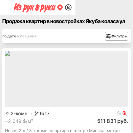
Продажа квартир в новостройках Якуба коласа ул
по дате
по цене
Фильтры
2
-комн.
6
/17
511 831 руб.
~
2 049 $/м²
Новая 2-х / 3-х комн. квартира в центре Минска, метро