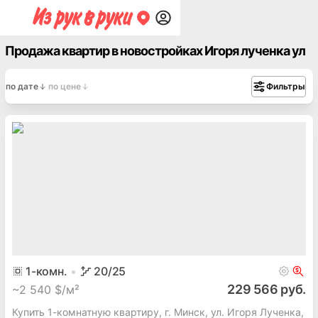
Продажа квартир в новостройках Игоря лученка ул
по дате
по цене
Фильтры
1
-комн.
20
/25
229 566 руб.
~
2 540 $/м²
Купить 1-комнатную квартиру, г. Минск, ул. Игоря Лученка,