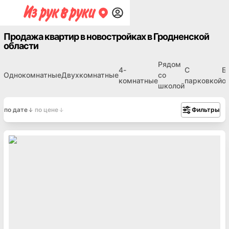
Продажа квартир в новостройках в Гродненской
области
Рядом
4-
С
Б
Однокомнатные
Двухкомнатные
со
комнатные
парковкой
о
школой
по дате
по цене
Фильтры