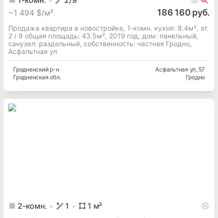
1
-комн.
2
/9
186 160 руб.
~
1 494 $/м²
Продажа квартира в новостройке, 1-комн. кухня: 8.4м², эт.
2 / 9 общая площадь: 43.5м², 2019 год, дом: панельный,
cанузел: раздельный, собственность: частная Гродно,
Асфальтная ул
Гродненский
р-н
Асфальтная ул
, 57
Гродненская
обл.
Гродно
2
-комн.
1
1
м²