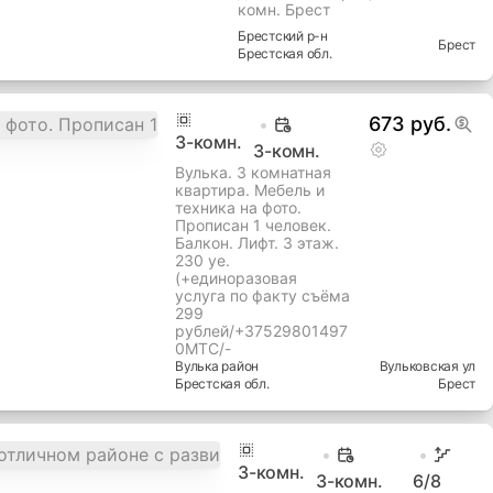
комн. Брест
Брестский
р-н
Брест
Брестская
обл.
673 руб.
3
-комн.
3-комн.
Вулька. 3 комнатная
квартира. Мебель и
техника на фото.
Прописан 1 человек.
Балкон. Лифт. 3 этаж.
230 уе.
(+единоразовая
услуга по факту съёма
299
рублей/+37529801497
0МТС/-
Вулька
район
Вульковская ул
Брестская
обл.
Брест
3
-комн.
3-комн.
6
/8