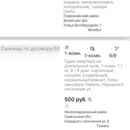
машина, микроволновка,
холодильник, газовая
плита
Первомайский
район
Витебская
обл.
Улица белобородова
, 1
Витебск
1
-комн.
1-комн.
6
/9
Сдам квартира на
длительный срок, 1-комн. 1 /
эт. 6 / 9 дом: кирпичный,
cанузел: раздельный,
нормальный ремонт, полы:
линолеум Гомель, Народного
ополчения ул
500 руб.
Железнодорожный
район
Гомельская
обл.
Народного ополчения ул
, 3
Гомель