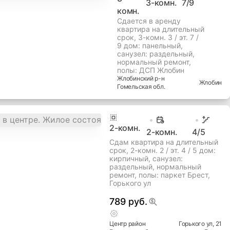
3-комн.
7
/9
комн.
Сдается в аренду
квартира на длительный
срок, 3-комн. 3 / эт. 7 /
9 дом: панельный,
cанузел: раздельный,
нормальный ремонт,
полы: ДСП Жлобин
Жлобинский
р-н
Жлобин
Гомельская
обл.
2
-комн.
2-комн.
4
/5
Сдам квартира на длительный
срок, 2-комн. 2 / эт. 4 / 5 дом:
кирпичный, cанузел:
раздельный, нормальный
ремонт, полы: паркет Брест,
Горького ул
789 руб.
Центр
район
Горького ул
, 21