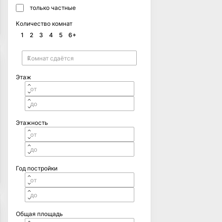
только частные
Количество комнат
1
2
3
4
5
6+
Этаж
Этажность
Год постройки
Общая площадь