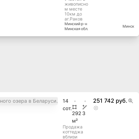
живописно
м месте
10км до
аг.Раков
Минский
р-н
Минск
Минская
обл.
251 742 руб.
14
сот.
292
3
м²
Продажа
коттеджа
вблизи