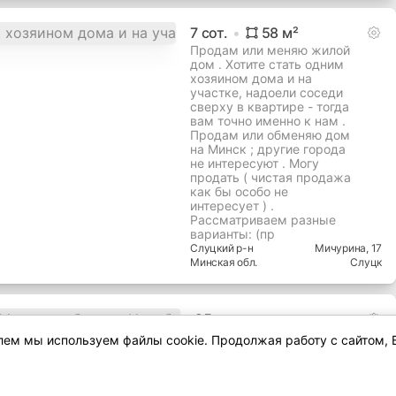
7
сот.
58
м²
Продам или меняю жилой
дом . Хотите стать одним
хозяином дома и на
участке, надоели соседи
сверху в квартире - тогда
вам точно именно к нам .
Продам или обменяю дом
на Минск ; другие города
не интересуют . Могу
продать ( чистая продажа
как бы особо не
интересует ) .
Рассматриваем разные
варианты: (пр
Слуцкий
р-н
Мичурина
, 17
Минская
обл.
Слуцк
25
сот.
Продается участок 25
елем мы используем файлы cookie. Продолжая работу с сайтом, 
соток в живописном
месте! Минская область,
Налибокский с/с,
Столбовский р-н,ул,