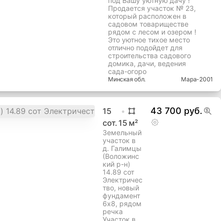
под Вашу уютную дачу !
Продается участок № 23,
который расположен в
садовом товариществе
рядом с лесом и озером !
Это уютное тихое место
отлично подойдет для
строительства садового
домика, дачи, ведения
сада-огоро
Минская
обл.
Мара-2001
43 700 руб.
15
сот.
15
м²
Земельный
участок в
д. Галимцы
(Воложинс
кий р-н)
14.89 сот
Электричес
тво, новый
фундамент
6х8, рядом
речка
Участок в