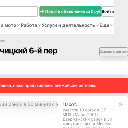
Подать объявление за 0 руб
Войти
 и мото
Работа
Услуги и деятельность
Еще
дач
чицкий 6-й пер
Сменить регион
влений, ниже представлены ближайшие регионы.
10
сот.
Участок 10 соток в СТ
МПЗ «Мара-2001»
Дзержинский район в 30
минутах езды от Минска