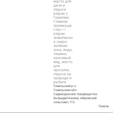
место для
дачи и
отдыха
рядом с
Гомелем.
Главное
преимуще
ство —
рядом
живописно
е озеро:
зелёная
зона, вода,
тишина,
красивый
вид, место
для
прогулок,
отдыха на
природе и
рыбалк
Гомельский
р-н
Гомельская
обл.
Садоводческое товарищество
бытрадиотехника, зябровский
сельсовет
, 113
Гомель