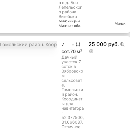
н в д. Бор
Лепельског
о района
Витебско
Минский
р-н
Минск
Минская
обл.
25 000 руб.
7
сот.
70
м²
Дачный
участок 7
соток в
Зябровско
м
сельсовет
е,
Гомельски
й район.
Координат
ы для
навигатора
:
52.377500,
31.066087.
Отличное